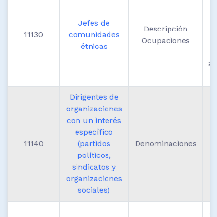
Jefes de
Descripción
11130
comunidades
Ocupaciones
étnicas
ad
y
Dirigentes de
organizaciones
a
con un interés
p
específico
11140
(partidos
Denominaciones
políticos,
sindicatos y
organizaciones
sociales)
A