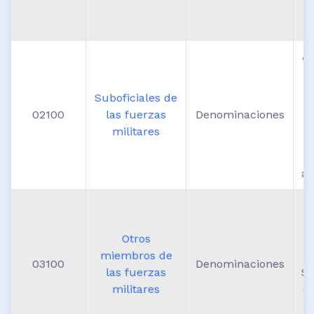
a
Ae
Suboficiales de
M
02100
las fuerzas
Denominaciones
militares
p
ar
i
Otros
miembros de
03100
Denominaciones
las fuerzas
So
militares
aé