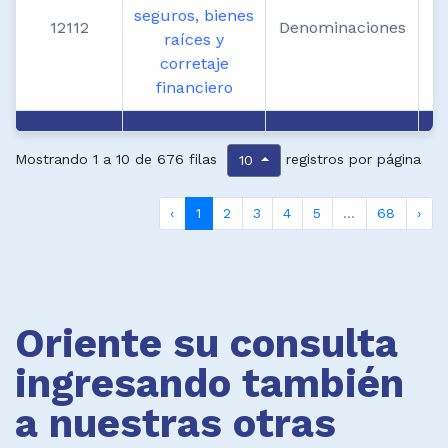
seguros, bienes
12112
Denominaciones
d
raíces y
corretaje
financiero
Mostrando 1 a 10 de 676 filas
registros por página
10
‹
1
2
3
4
5
...
68
›
Oriente su consulta
ingresando también
a nuestras otras