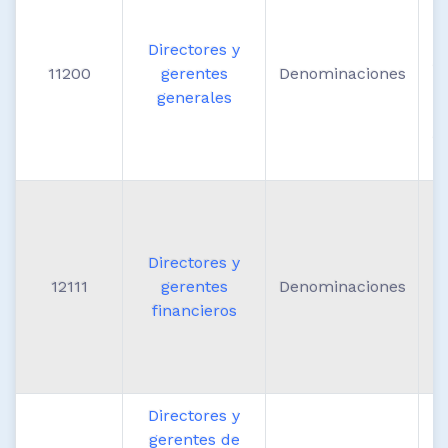
Directores y
A
11200
gerentes
Denominaciones
generales
A
a
Directores y
12111
gerentes
Denominaciones
d
financieros
d
Directores y
gerentes de