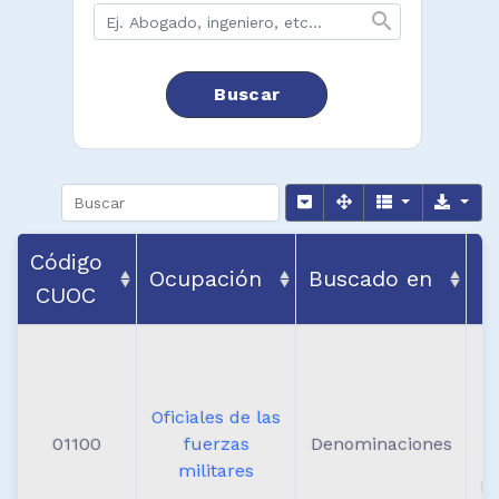
search
Buscar
Código
Ocupación
Buscado en
CUOC
A
Oficiales de las
01100
fuerzas
Denominaciones
militares
g