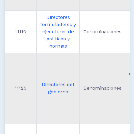
Directores
formuladores y
M
11110
ejecutores de
Denominaciones
políticas y
normas
A
ad
Directores del
11120
Denominaciones
gobierno