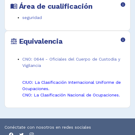
Área de cualificación
info
menu_book
seguridad
Equivalencia
info
balance
CNO: 0644 - Oficiales del Cuerpo de Custodia y
Vigilancia
CIUO: La Clasificación Internacional Uniforme de
Ocupaciones.
CNO: La Clasificación Nacional de Ocupaciones.
Conéctate con nosotros en redes sociales