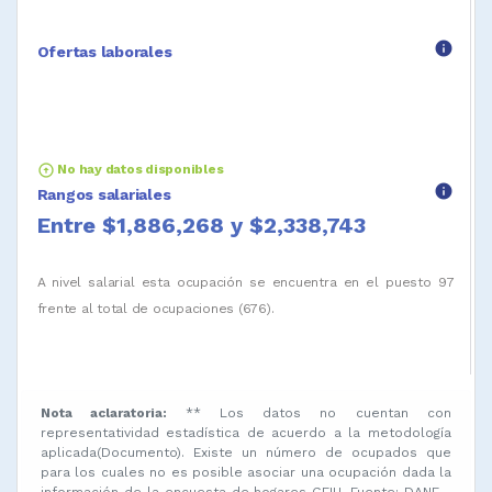
info
Ofertas laborales
arrow_circle_up
No hay datos disponibles
info
Rangos salariales
Entre $1,886,268 y $2,338,743
A nivel salarial esta ocupación se encuentra en el puesto 97
frente al total de ocupaciones (676).
Nota aclaratoria:
** Los datos no cuentan con
representatividad estadística de acuerdo a la metodología
aplicada(Documento). Existe un número de ocupados que
para los cuales no es posible asociar una ocupación dada la
información de la encuesta de hogares GEIH. Fuente: DANE -