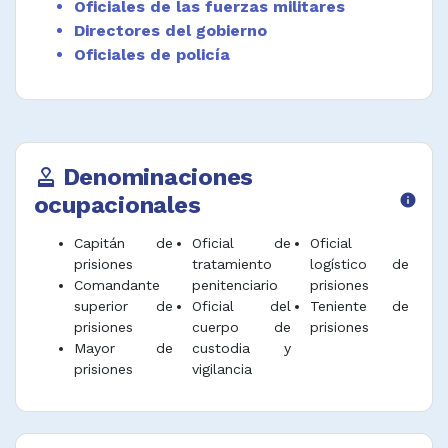
Oficiales de las fuerzas militares
Desempeñar funciones afines.
Directores del gobierno
Oficiales de policía
Denominaciones
approval
ocupacionales
info
Capitán de
Oficial de
Oficial
prisiones
tratamiento
logístico de
Comandante
penitenciario
prisiones
superior de
Oficial del
Teniente de
prisiones
cuerpo de
prisiones
Mayor de
custodia y
prisiones
vigilancia