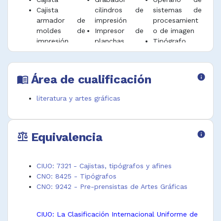
Cajista
cilindros de
sistemas de
armador de
impresión
procesamient
moldes de
Impresor de
o de imagen
impresión
planchas
Tipógrafo
Cajista de
flexográficas
Tirador de
composición
Linotipista
pruebas de
mecánica de
Litograbador
clisés de
Área de cualificación
info
menu_book
linotipia
imprenta
literatura y artes gráficas
Equivalencia
info
balance
CIUO: 7321 - Cajistas, tipógrafos y afines
CNO: 8425 - Tipógrafos
CNO: 9242 - Pre-prensistas de Artes Gráficas
CIUO: La Clasificación Internacional Uniforme de