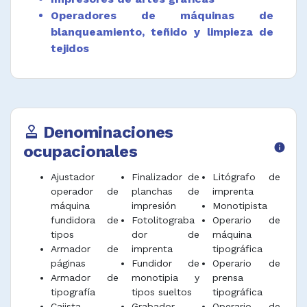
Operadores de máquinas de
blanqueamiento, teñido y limpieza de
tejidos
Denominaciones
approval
ocupacionales
info
Ajustador
Finalizador de
Litógrafo de
operador de
planchas de
imprenta
máquina
impresión
Monotipista
fundidora de
Fotolitograba
Operario de
tipos
dor de
máquina
Armador de
imprenta
tipográfica
páginas
Fundidor de
Operario de
Armador de
monotipia y
prensa
tipografía
tipos sueltos
tipográfica
Cajista
Grabador
Operario de