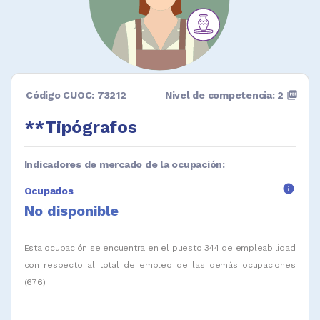
Código CUOC: 73212
Nivel de competencia: 2
picture_as_pdf
**Tipógrafos
Indicadores de mercado de la ocupación:
info
Ocupados
No disponible
Esta ocupación se encuentra en el puesto 344 de empleabilidad
con respecto al total de empleo de las demás ocupaciones
(676).