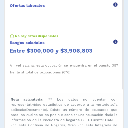
info
Ofertas laborales
arrow_circle_up
No hay datos disponibles
info
Rangos salariales
Entre $300,000 y $3,906,803
A nivel salarial esta ocupación se encuentra en el puesto 397
frente al total de ocupaciones (676).
Nota aclaratoria:
** Los datos no cuentan con
representatividad estadística de acuerdo a la metodología
aplicada(Documento). Existe un número de ocupados que
para los cuales no es posible asociar una ocupación dada la
información de la encuesta de hogares GEIH. Fuente: DANE -
Encuesta Continua de Hogares, Gran Encuesta Integrada de