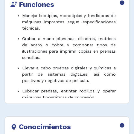
Funciones
info
engineering
Manejar linotipias, monotipias y fundidoras de
máquinas imprentas según especificaciones
técnicas.
Grabar a mano planchas, cilindros, matrices
de acero o cobre y componer tipos de
ilustraciones para imprimir copias en prensas
sencillas.
Llevar a cabo pruebas digitales y químicas a
partir de sistemas digitales, así como
positivos y negativos de película.
Lubricar prensas, entintar rodillos y operar
máquinas tipográficas de impresión.
Preparar moldes de composiciones
tipográficas con cartón, cera, madera o
neolito para accionarlos en prensas y
Conocimientos
info
psychology
máquinas manuales de impresión tipográfica.