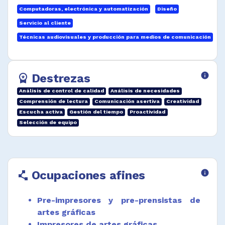
Desempeñar funciones afines.
Computadoras, electrónica y automatización
Diseño
Servicio al cliente
Técnicas audiovisuales y producción para medios de comunicación
Destrezas
info
workspace_premium
Análisis de control de calidad
Análisis de necesidades
Comprensión de lectura
Comunicación asertiva
Creatividad
Escucha activa
Gestión del tiempo
Proactividad
Selección de equipo
Ocupaciones afines
info
polyline
Pre-impresores y pre-prensistas de
artes gráficas
Impresores de artes gráficas