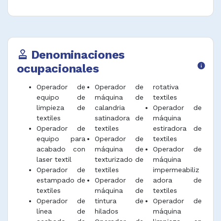
para fumigar pieles y eliminar de ellas los
productos extraños.
Disponer y programar instrucciones a las
máquinas para ejecutar el procesamiento
Denominaciones
approval
adecuado.
ocupacionales
info
Controlar las pantallas de ordenador y los
cuadros o tableros de control y observar los
Operador de
Operador de
rotativa
procesos de entrada y salida de los tejidos
equipo de
máquina de
textiles
para determinar si los equipos están
limpieza de
calandria
Operador de
funcionando correctamente e informar al
textiles
satinadora de
máquina
supervisor o mecánico en caso de mal
Operador de
textiles
estiradora de
funcionamiento.
equipo para
Operador de
textiles
acabado con
máquina de
Operador de
Registrar información de producción e
laser textil
texturizado de
máquina
inspección los productos para detectar
Operador de
textiles
impermeabiliz
defectos y garantizar el cumplimiento de los
estampado de
Operador de
adora de
estándares de calidad.
textiles
máquina de
textiles
Operador de
tintura de
Operador de
Desempeñar funciones afines.
línea de
hilados
máquina