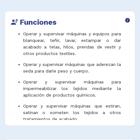
Funciones
info
engineering
Operar y supervisar máquinas y equipos para
blanquear, teñir, lavar, estampar o dar
acabado a telas, hilos, prendas de vestir y
otros productos textiles.
Operar y supervisar máquinas que aderezan la
seda para darle peso y cuerpo.
Operar y supervisar máquinas para
impermeabilizar los tejidos mediante la
aplicación de productos químicos.
Operar y supervisar máquinas que estiran,
satinan o someten los tejidos a otros
tratamientos de acabado.
Operar máquinas para peinar, secar y limpiar
pieles y para limpiar, esterilizar y embellecer