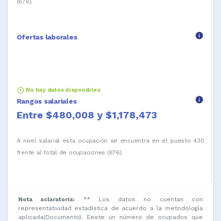
(676).
info
Ofertas laborales
arrow_circle_up
No hay datos disponibles
info
Rangos salariales
Entre $480,008 y $1,178,473
A nivel salarial esta ocupación se encuentra en el puesto 430
frente al total de ocupaciones (676).
Nota aclaratoria:
** Los datos no cuentan con
representatividad estadística de acuerdo a la metodología
aplicada(Documento). Existe un número de ocupados que