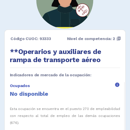
Código CUOC: 93333
Nivel de competencia: 2
picture_as_pdf
**Operarios y auxiliares de
rampa de transporte aéreo
Indicadores de mercado de la ocupación:
info
Ocupados
No disponible
Esta ocupación se encuentra en el puesto 270 de empleabilidad
con respecto al total de empleo de las demás ocupaciones
(676).