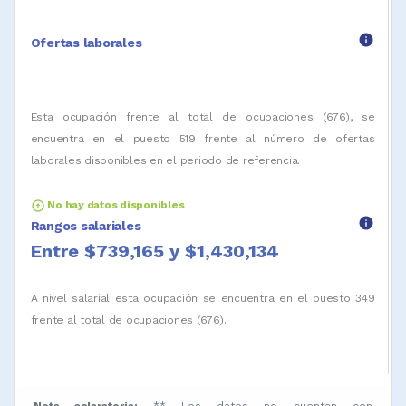
info
Ofertas laborales
Esta ocupación frente al total de ocupaciones (676), se
encuentra en el puesto 519 frente al número de ofertas
laborales disponibles en el periodo de referencia.
arrow_circle_up
No hay datos disponibles
info
Rangos salariales
Entre $739,165 y $1,430,134
A nivel salarial esta ocupación se encuentra en el puesto 349
frente al total de ocupaciones (676).
Nota aclaratoria:
** Los datos no cuentan con