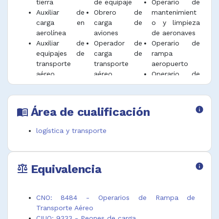
tierra
de equipaje
Operario de
Auxiliar de
Obrero de
mantenimient
carga en
carga de
o y limpieza
aerolínea
aviones
de aeronaves
Auxiliar de
Operador de
Operario de
equipajes de
carga de
rampa
transporte
transporte
aeropuerto
aéreo
aéreo
Operario de
Auxiliar de
Operario de
rampa de
operaciones
carga de
transporte
terrestres
aéreo
Área de cualificación
info
menu_book
logística y transporte
Equivalencia
info
balance
CNO: 8484 - Operarios de Rampa de
Transporte Aéreo
CIUO: 9333 - Peones de carga