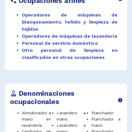
Ocupaciones afines
polyline
Operadores de máquinas de
blanqueamiento, teñido y limpieza de
tejidos
Operadores de máquinas de lavandería
Personal de servicio doméstico
Otro personal de limpieza no
clasificados en otras ocupaciones
Denominaciones
approval
ocupacionales
info
Almidonador a
Lavandero a
Planchador
mano en
mano
Planchador a
lavandería
Lavandero a
mano
Cepillador de
mano
Planchador