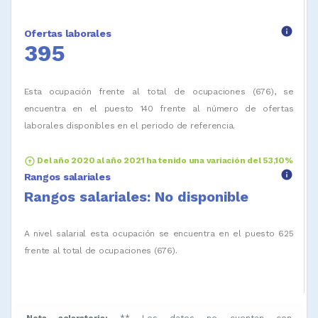
info
Ofertas laborales
395
Esta ocupación frente al total de ocupaciones (676), se
encuentra en el puesto 140 frente al número de ofertas
laborales disponibles en el periodo de referencia.
arrow_circle_up
Del año 2020 al año 2021 ha tenido una variación del 53,10%
info
Rangos salariales
Rangos salariales: No disponible
A nivel salarial esta ocupación se encuentra en el puesto 625
frente al total de ocupaciones (676).
Nota aclaratoria:
** Los datos no cuentan con