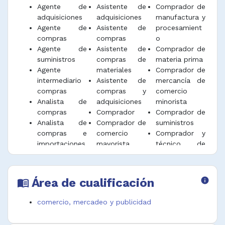
negocio.
Agente de
Asistente de
Comprador de
adquisiciones
adquisiciones
manufactura y
Firmar acuerdos o contratos en
Agente de
Asistente de
procesamient
representación de clientes y velar por su
compras
compras
o
cumplimiento.
Agente de
Asistente de
Comprador de
Desempeñar funciones afines.
suministros
compras de
materia prima
Agente
materiales
Comprador de
intermediario
Asistente de
mercancía de
compras
compras y
comercio
Analista de
adquisiciones
minorista
compras
Comprador
Comprador de
Analista de
Comprador de
suministros
compras e
comercio
Comprador y
importaciones
mayorista
técnico de
Analista de
Comprador de
mercadeo
compras y
comercio
Cotizador
suministros
minorista
Área de cualificación
info
menu_book
comercio, mercadeo y publicidad