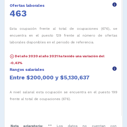
info
Ofertas laborales
463
Esta ocupación frente al total de ocupaciones (676), se
encuentra en el puesto 129 frente al número de ofertas
laborales disponibles en el periodo de referencia.
arrow_circle_down
Del año 2020 al año 2021 ha tenido una variación del
-0,43%
info
Rangos salariales
Entre $200,000 y $5,130,637
A nivel salarial esta ocupación se encuentra en el puesto 199
frente al total de ocupaciones (676).
Nota aclaratoria:
** Los datos no cuentan con