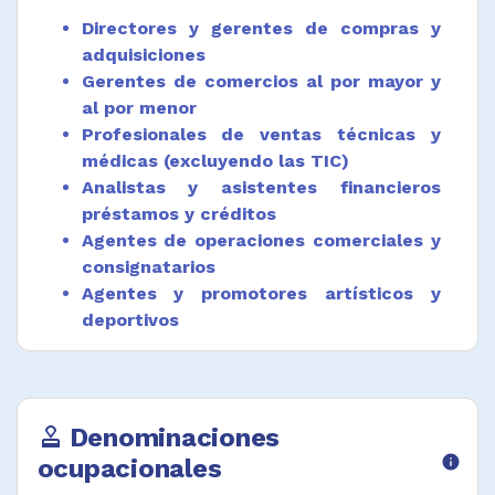
cotizaciones y negociar los precios,
Directores y gerentes de compras y
descuentos, condiciones de crédito,
adquisiciones
convenios y modalidades de transporte, con
Gerentes de comercios al por mayor y
el fin de evaluar y seleccionar el que más se
al por menor
ajusta a las necesidades y requisitos
Profesionales de ventas técnicas y
establecidos.
médicas (excluyendo las TIC)
Crear órdenes de compras, procesar compras
Analistas y asistentes financieros
y monitorear trazabilidad de pedidos según
préstamos y créditos
procedimientos.
Agentes de operaciones comerciales y
Establecer y mantener contacto, en calidad
consignatarios
de intermediarios, entre compradores y
Agentes y promotores artísticos y
vendedores de productos básicos y otros
deportivos
bienes.
Auxiliares de compras e inventarios
Supervisar la distribución de mercancías a los
Comerciantes de tiendas
puntos de venta y mantener los niveles de
Supervisores de tiendas y almacenes
existencias adecuados.
Denominaciones
approval
Atender oferta y solicitudes de los clientes
ocupacionales
info
según procedimiento técnico y normativa de