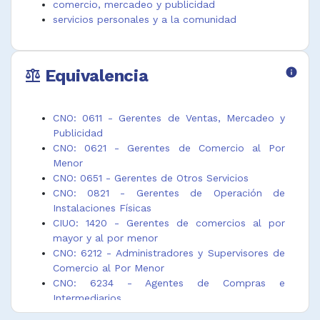
comercio, mercadeo y publicidad
Administrador
Gerente de
Gerente
servicios personales y a la comunidad
de sala de
comercializaci
general de
Belleza
ón de
tienda de
Administrador
comestibles
pedido por
Equivalencia
info
de sucursal de
Gerente de
correo
balance
almacenes de
comercio al
Gerente
cadena
por menor
servicio al
Administrador
Gerente de
cliente
CNO: 0611 - Gerentes de Ventas, Mercadeo y
de
concesionario
comercio al
Publicidad
supermercado
Gerente de
por menor
CNO: 0621 - Gerentes de Comercio al Por
Administrador
departamento
Gerente
Menor
general de
de comercio
supermercado
CNO: 0651 - Gerentes de Otros Servicios
centro
al por mayor
Jefe de
CNO: 0821 - Gerentes de Operación de
comercial
Gerente de
sección de
Instalaciones Físicas
Anticuarista
departamento
almacén de
CIUO: 1420 - Gerentes de comercios al por
Comerciante
de comercio
comercio
mayor y al por menor
Comerciante
minorista
Jefe ventas
CNO: 6212 - Administradores y Supervisores de
de
Gerente de
comercio al
Comercio al Por Menor
antigüedades
estación de
por mayor
CNO: 6234 - Agentes de Compras e
Galerista
servicio
Marchante de
Intermediarios
Gerente
Gerente de
arte
CNO: 6311 - Vendedores de Ventas no Técnicas