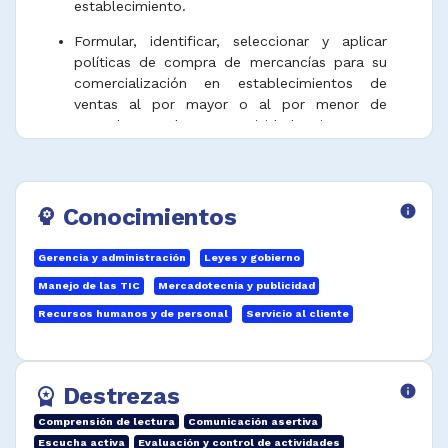
establecimiento.
Formular, identificar, seleccionar y aplicar
políticas de compra de mercancías para su
comercialización en establecimientos de
ventas al por mayor o al por menor de
acuerdo a la normatividad vigente y
previniendo comercio ilegal.
Desarrollar e implementar estrategias de
mercadeo para publicitar los productos y
Conocimientos
info
psychology
servicios del establecimiento, innovaciones de
productos, determinar demanda del
Gerencia y administración
Leyes y gobierno
consumidor, volúmenes potenciales de ventas
y comportamiento de la competencia en
Manejo de las TIC
Mercadotecnia y publicidad
ventas .
Recursos humanos y de personal
Servicio al cliente
Hacer requisiciones de mercancías, mantener
niveles adecuados de inventario y organizar la
mercancía.
Destrezas
info
workspace_premium
Desarrollar, establecer y gestionar los
Comprensión de lectura
Comunicación asertiva
presupuestos, políticas de crédito,
Escucha activa
Evaluación y control de actividades