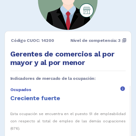
Código CUOC: 14200
Nivel de competencia: 3
picture_as_pdf
Gerentes de comercios al por
mayor y al por menor
Indicadores de mercado de la ocupación:
info
Ocupados
Creciente fuerte
Esta ocupación se encuentra en el puesto 51 de empleabilidad
con respecto al total de empleo de las demás ocupaciones
(676).