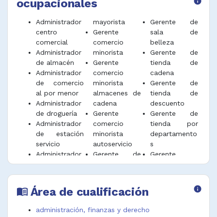
ocupacionales
info
clientes y resolver problemas.
Administrador
mayorista
Gerente de
Desempeñar funciones afines.
centro
Gerente
sala de
comercial
comercio
belleza
Administrador
minorista
Gerente de
de almacén
Gerente
tienda de
Administrador
comercio
cadena
de comercio
minorista
Gerente de
al por menor
almacenes de
tienda de
Administrador
cadena
descuento
de droguería
Gerente
Gerente de
Administrador
comercio
tienda por
de estación
minorista
departamento
servicio
autoservicio
s
Administrador
Gerente de
Gerente
de negocio
almacén por
general de
comercio al
departamento
tienda
por menor
s
Gerente
Área de cualificación
info
menu_book
Administrador
Gerente de
general de
de punto de
centro
tienda de
administración, finanzas y derecho
venta
comercial
autoservicio