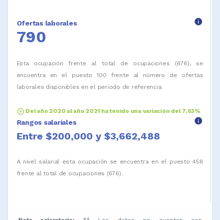
info
Ofertas laborales
790
Esta ocupación frente al total de ocupaciones (676), se
encuentra en el puesto 100 frente al número de ofertas
laborales disponibles en el periodo de referencia.
arrow_circle_up
Del año 2020 al año 2021 ha tenido una variación del 7,63%
info
Rangos salariales
Entre $200,000 y $3,662,488
A nivel salarial esta ocupación se encuentra en el puesto 458
frente al total de ocupaciones (676).
Nota aclaratoria:
** Los datos no cuentan con