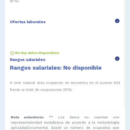
(676).
info
Ofertas laborales
arrow_circle_up
No hay datos disponibles
info
Rangos salariales
Rangos salariales: No disponible
A nivel salarial esta ocupación se encuentra en el puesto 624
frente al total de ocupaciones (676).
Nota aclaratoria:
** Los datos no cuentan con
representatividad estadística de acuerdo a la metodología
aplicada(Documento). Existe un número de ocupados que