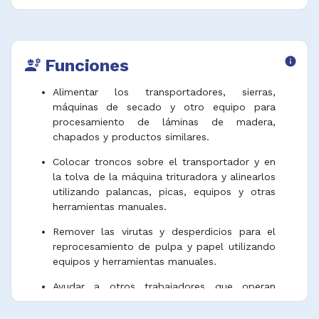
Funciones
info
engineering
Alimentar los transportadores, sierras,
máquinas de secado y otro equipo para
procesamiento de láminas de madera,
chapados y productos similares.
Colocar troncos sobre el transportador y en
la tolva de la máquina trituradora y alinearlos
utilizando palancas, picas, equipos y otras
herramientas manuales.
Remover las virutas y desperdicios para el
reprocesamiento de pulpa y papel utilizando
equipos y herramientas manuales.
Ayudar a otros trabajadores que operan
máquinas y equipos en el procesamiento de
la madera y el papel.