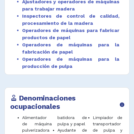
Ajustadores y operadores de máquinas
para trabajar madera
Inspectores de control de calidad,
procesamiento de la madera
Operadores de máquinas para fabricar
productos de papel
Operadores de máquinas para la
fabricación de papel
Operadores de máquinas para la
producción de pulpa
Operadores de instalaciones de
procesamiento de la madera
Denominaciones
approval
ocupacionales
info
Alimentador
batidora de
Limpiador de
de máquina
pulpa y papel
transportador
pulverizadora
Ayudante de
de pulpa y