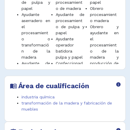
de pulpa y
procesamient
papel
papel
o de madera
Obrero
Ayudante
Ayudante de
procesamient
aserradero en
procesamient
o madera
el
o de pulpa y
Obrero y
procesamient
papel
ayudante en
o o
Ayudante
el
transformació
operador
procesamient
n de la
batidora
o de la
madera
pulpa y papel
madera y
Ayudante de
Confeccionad
producción de
operario de
or de cajas
pulpa y papel
cartón
Área de cualificación
info
menu_book
industria química
transformación de la madera y fabricación de
muebles