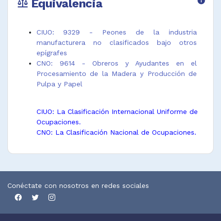
Equivalencia
info
balance
CIUO: 9329 - Peones de la industria
manufacturera no clasificados bajo otros
epígrafes
CNO: 9614 - Obreros y Ayudantes en el
Procesamiento de la Madera y Producción de
Pulpa y Papel
CIUO: La Clasificación Internacional Uniforme de
Ocupaciones.
CNO: La Clasificación Nacional de Ocupaciones.
Conéctate con nosotros en redes sociales