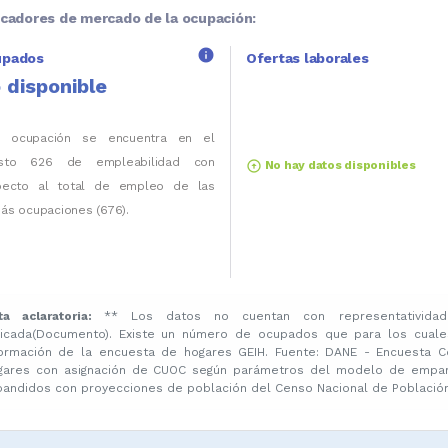
icadores de mercado de la ocupación:
info
upados
Ofertas laborales
 disponible
a ocupación se encuentra en el
sto 626 de empleabilidad con
arrow_circle_up
No hay datos disponibles
pecto al total de empleo de las
ás ocupaciones (676).
ta aclaratoria:
** Los datos no cuentan con representatividad
licada(Documento). Existe un número de ocupados que para los cuale
formación de la encuesta de hogares GEIH. Fuente: DANE - Encuesta C
gares con asignación de CUOC según parámetros del modelo de emparej
pandidos con proyecciones de población del Censo Nacional de Población 