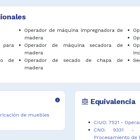
ibradores y metros
ud y extensión.
ionales
cciones de madera
Operador de máquina impregnadora de
Op
 mecánica o con
madera
Op
 que se pudra o la
 para
Operador de máquina secadora de
Op
madera
in
cir soluciones de
do de
Operador de secado de chapa de
Se
antener niveles de
madera
solución establecidos
 la madera.
ión hidráulica para
info
Equivalencia
balance
nedores y forzar la
 de la madera a fin
bricación de muebles
ación.
CIUO: 7521 - Opera
CNO: 9331 - O
ervar informes de
Procesamiento de 
ción en relación con