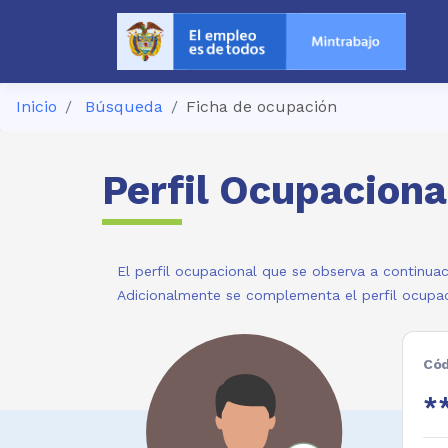
Inicio
Búsqueda
Ficha de ocupación
Perfil Ocupaciona
El perfil ocupacional que se observa a continuac
Adicionalmente se complementa el perfil ocupac
Cód
**