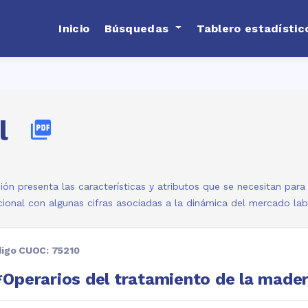
Inicio
Búsquedas
Tablero estadístic
l
picture_as_pdf
ión presenta las características y atributos que se necesitan par
ional con algunas cifras asociadas a la dinámica del mercado la
igo CUOC: 75210
Operarios del tratamiento de la made