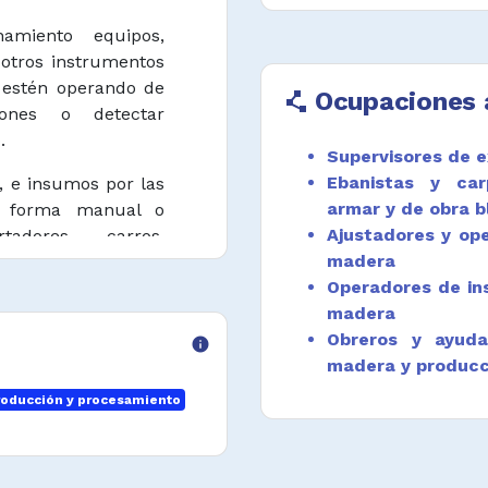
namiento equipos,
 otros instrumentos
 estén operando de
Ocupaciones 
polyline
iones o detectar
.
Supervisores de ex
Ebanistas y car
, e insumos por las
armar y de obra b
de forma manual o
Ajustadores y op
tadores, carros,
madera
Operadores de in
ntener equipos de
madera
 madera, máquinas
Obreros y ayuda
info
ras, intercaladoras,
madera y producc
ras, prensas y otras
oducción y procesamiento
requiera.
troncos de madera de
ón y estándares de