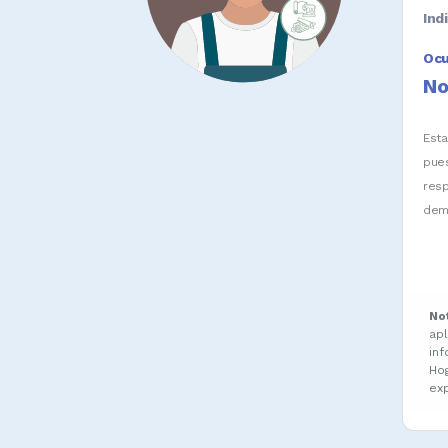
Ind
Oc
No
Est
pue
res
dem
No
ap
in
Ho
ex