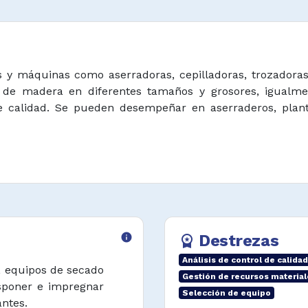
 y máquinas como aserradoras, cepilladoras, trozadoras,
 de madera en diferentes tamaños y grosores, igualment
 calidad. Se pueden desempeñar en aserraderos, plant
info
Destrezas
workspace_premium
Análisis de control de calidad
s, equipos de secado
Gestión de recursos material
sponer e impregnar
Selección de equipo
ntes.