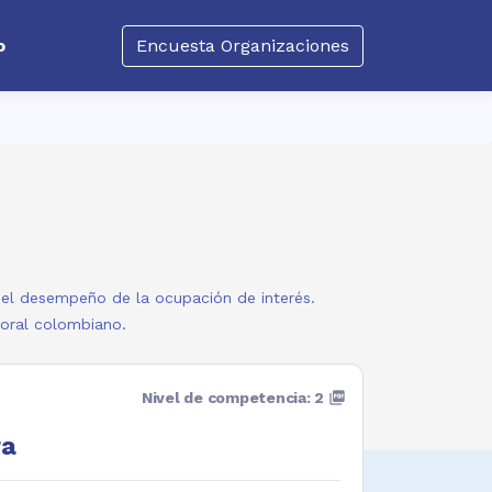
o
Encuesta Organizaciones
a el desempeño de la ocupación de interés.
boral colombiano.
Nivel de competencia: 2
picture_as_pdf
ra