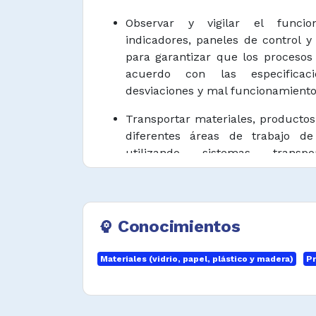
Observar y vigilar el funcio
indicadores, paneles de control y
para garantizar que los procesos
acuerdo con las especificac
desviaciones y mal funcionamiento
Transportar materiales, productos
diferentes áreas de trabajo 
utilizando sistemas transpor
carretillas, polipastos, entre otros.
Limpiar, lubricar, operar y ma
tratamiento y procesamiento de
Conocimientos
psychology
cortadoras, cepilladoras, tronzado
secadoras, aserradoras, calibrado
Materiales (vidrio, papel, plástico y madera)
Pr
herramientas manuales cuando se 
Clasificar, marcar y seleccionar 
acuerdo con el tamaño, condici