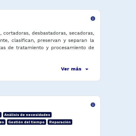
info
 cortadoras, desbastadoras, secadoras,
e, clasifican, preservan y separan la
as de tratamiento y procesamiento de
arrow_drop_down
Ver más
info
Análisis de necesidades
es
Gestión del tiempo
Reparación