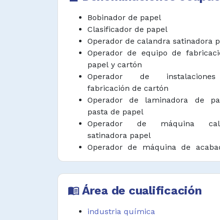
Inspeccionar el papel para d
Bobinador de papel
agujeros, vetas, decoloración, ray
Clasificador de papel
adoptar medidas correctivas perti
Operador de calandra satinadora 
Operador de equipo de fabricac
Izar, montar y posicionar las bobin
papel y cartón
utilizando aparatos de elevación 
Operador de instalacione
para su uso.
fabricación de cartón
Elaborar y mantener reportes de p
Operador de laminadora de pa
pasta de papel
Desempeñar funciones afines.
Operador de máquina cala
satinadora papel
Operador de máquina de acaba
papel
Área de cualificación
menu_book
industria química