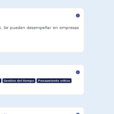
info
pel. Se pueden desempeñar en empresas
info
Gestión del tiempo
Pensamiento crítico