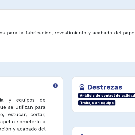
os para la fabricación, revestimiento y acabado del pa
info
Destrezas
workspace_premium
Análisis de control de calidad
ria y equipos de
Trabajo en equipo
ue se utilizan para
lo, estucar, cortar,
 papel o someterlo a
cación y acabado del