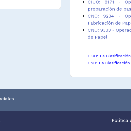
CIUO: 8171 - Ope
preparación de pas
CNO: 9234 - Ope
Fabricación de Pap
CNO: 9333 - Operad
de Papel
CIUO: La Clasificació
CNO: La Clasificación
ciales
a
Política