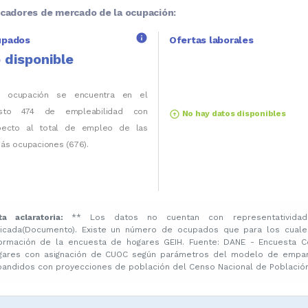
icadores de mercado de la ocupación:
info
upados
Ofertas laborales
 disponible
a ocupación se encuentra en el
sto 474 de empleabilidad con
arrow_circle_up
No hay datos disponibles
pecto al total de empleo de las
ás ocupaciones (676).
ta aclaratoria:
** Los datos no cuentan con representatividad
licada(Documento). Existe un número de ocupados que para los cuale
formación de la encuesta de hogares GEIH. Fuente: DANE - Encuesta C
gares con asignación de CUOC según parámetros del modelo de emparej
pandidos con proyecciones de población del Censo Nacional de Población 