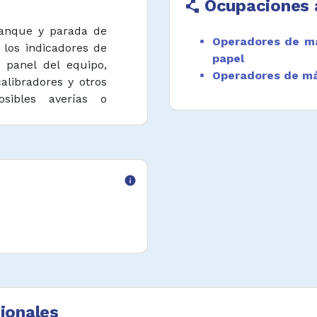
Ocupaciones 
polyline
ranque y parada de
Operadores de má
 los indicadores de
papel
, panel del equipo,
Operadores de má
alibradores y otros
osibles averías o
 asegurar que las
 de producción se
ecificaciones.
rador de control de
info
apel para realizar
tener las máquinas y
entos y muestras de
 coordinar con otros
abados los ajustes
ionales