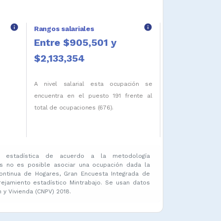
info
info
Rangos salariales
Entre $905,501 y
$2,133,354
A nivel salarial esta ocupación se
encuentra en el puesto 191 frente al
total de ocupaciones (676).
 estadística de acuerdo a la metodología
s no es posible asociar una ocupación dada la
ontinua de Hogares, Gran Encuesta Integrada de
amiento estadístico Mintrabajo. Se usan datos
y Vivienda (CNPV) 2018.