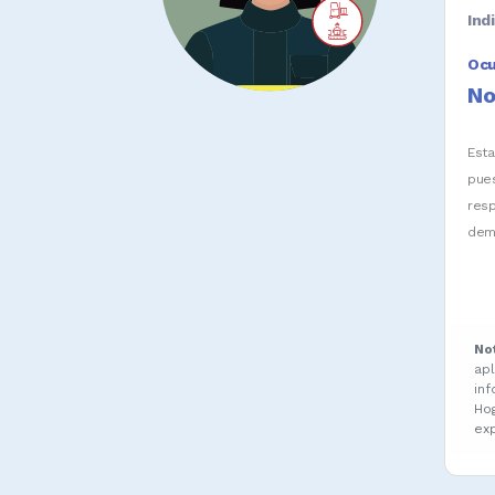
Ind
Oc
No
Est
pue
res
dem
No
ap
in
Ho
ex