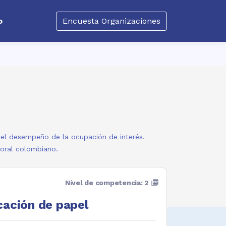
o
Encuesta Organizaciones
a el desempeño de la ocupación de interés.
boral colombiano.
Nivel de competencia: 2
picture_as_pdf
cación de papel