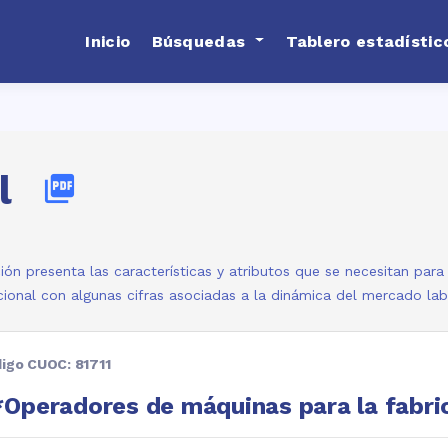
Inicio
Búsquedas
Tablero estadístic
l
picture_as_pdf
ión presenta las características y atributos que se necesitan par
ional con algunas cifras asociadas a la dinámica del mercado la
igo CUOC: 81711
Operadores de máquinas para la fabri