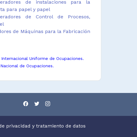
radores de instalaciones para la
ta para papel y papel
radores de Control de Procesos,
el
ores de Máquinas para la Fabricación
n Internacional Uniforme de Ocupaciones.
 Nacional de Ocupaciones.
 de privacidad y tratamiento de datos