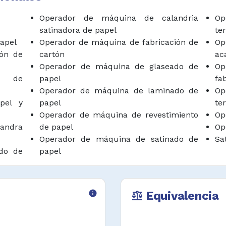
etectar pliegues,
Operador de máquina de calandria
Op
as, otros defectos y
satinadora de papel
te
nentes.
papel
Operador de máquina de fabricación de
Op
ión de
cartón
ac
as (rollos) de papel
Operador de máquina de glaseado de
O
y desplegar el papel
s de
papel
fa
Operador de máquina de laminado de
O
roducción.
pel y
papel
te
Operador de máquina de revestimiento
Op
ndra
de papel
Op
Operador de máquina de satinado de
Sa
do de
papel
info
Equivalencia
balance