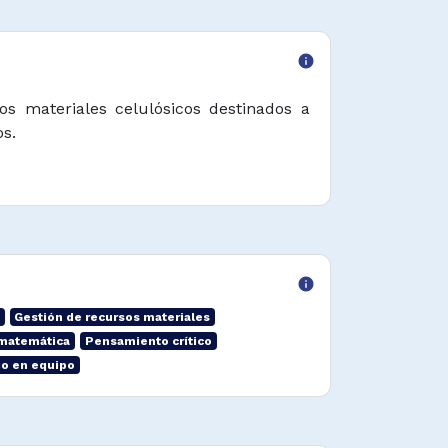
info
s materiales celulósicos destinados a
s.
info
Gestión de recursos materiales
 matemática
Pensamiento crítico
jo en equipo