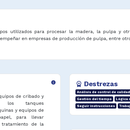
os utilizados para procesar la madera, la pulpa y otro
sempeñar en empresas de producción de pulpa, entre otro
info
Destrezas
workspace_premium
Análisis de control de calidad
quipos de cribado y
Gestión del tiempo
Lógica
es, los tanques
Seguir instrucciones
Traba
quinas y equipos de
pel, para llevar
tratamiento de la