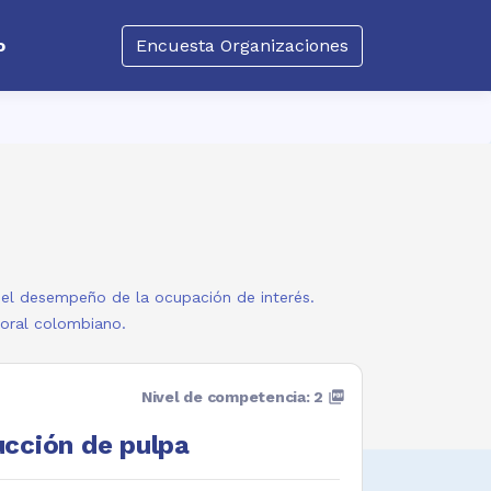
o
Encuesta Organizaciones
a el desempeño de la ocupación de interés.
boral colombiano.
Nivel de competencia: 2
picture_as_pdf
cción de pulpa