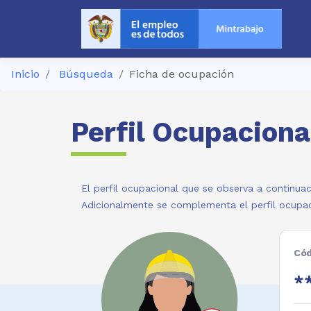
Inicio
Búsqueda
Ficha de ocupación
Perfil Ocupaciona
El perfil ocupacional que se observa a continuac
Adicionalmente se complementa el perfil ocupac
Cód
**