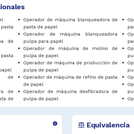
 realizar ajustes al
ionales
máquinas y equipos,
el
Operador de máquina blanqueadora de
Op
 pasta
pasta de papel
pa
miento, realizar
Operador de máquina blanqueadora
Op
 del p.h. y otras
pa de
pulpa para papel
pa
uciones.
Operador de máquina de molino de
Op
 pasta
pulpa de papel
pu
roducción.
Operador de máquina de producción de
Op
papel
pulpa de papel
pu
s de
Operador de máquina de refino de pasta
Op
de papel
Op
ra de
Operador de máquina desfibradora de
pu
sta de
pulpa de papel
Op
Operador de máquina lejiadora de pasta
Pr
 pulpa
de papel
info
Equivalencia
balance