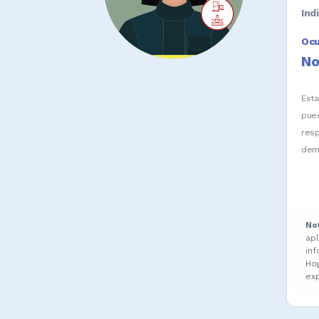
Ind
Oc
No
Est
pue
res
dem
No
ap
in
Ho
ex