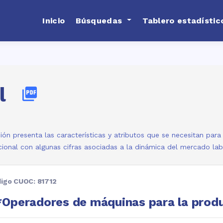
Inicio
Búsquedas
Tablero estadístic
l
picture_as_pdf
ión presenta las características y atributos que se necesitan par
ional con algunas cifras asociadas a la dinámica del mercado la
igo CUOC: 81712
Operadores de máquinas para la produ