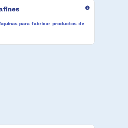
afines
info
quinas para fabricar productos de