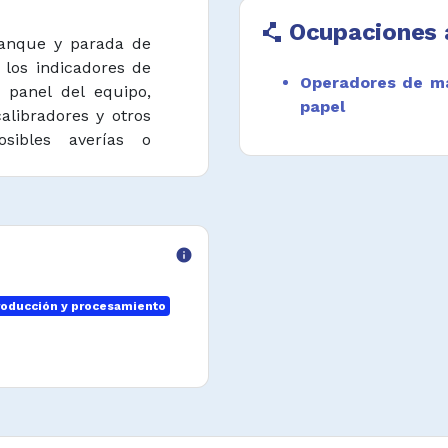
Ocupaciones 
polyline
ranque y parada de
 los indicadores de
Operadores de má
, panel del equipo,
papel
alibradores y otros
osibles averías o
 asegurar que las
 de producción se
ecificaciones.
 indicadores, video
info
e control desde la
llas del equipo y
oducción y procesamiento
 de la pulpa esté
pecificaciones de
e se requieran en el
rador de control de