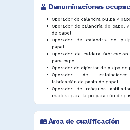
fabricación de pulpa o pasta para
Denominaciones ocupac
approval
proceso e iniciar o detener las 
conforme sea necesario.
Operador de calandra pulpa y pap
Operador de calandria de papel y
Recoger muestras del procesa
de papel
pruebas volumétricas, lecturas
Operador de calandria de pul
pruebas de rutina a la pulpa y sol
papel
Operador de caldera fabricación
Elaborar y mantener reportes de p
para papel
Desempeñar funciones afines.
Operador de digestor de pulpa de 
Operador de instalacione
fabricación de pasta de papel
Operador de máquina astillado
madera para la preparación de pa
papel
Operador de máquina batidora de
de papel
Área de cualificación
menu_book