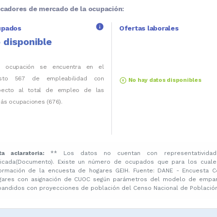
icadores de mercado de la ocupación:
info
upados
Ofertas laborales
 disponible
a ocupación se encuentra en el
sto 567 de empleabilidad con
arrow_circle_up
No hay datos disponibles
pecto al total de empleo de las
ás ocupaciones (676).
ta aclaratoria:
** Los datos no cuentan con representatividad
licada(Documento). Existe un número de ocupados que para los cuale
formación de la encuesta de hogares GEIH. Fuente: DANE - Encuesta C
gares con asignación de CUOC según parámetros del modelo de emparej
pandidos con proyecciones de población del Censo Nacional de Población 