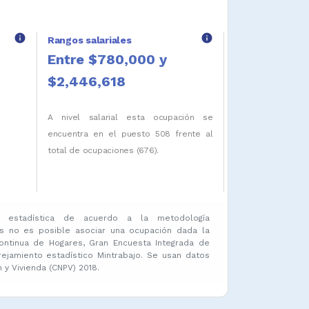
info
info
Rangos salariales
Entre $780,000 y
$2,446,618
A nivel salarial esta ocupación se
encuentra en el puesto 508 frente al
total de ocupaciones (676).
 estadística de acuerdo a la metodología
s no es posible asociar una ocupación dada la
ontinua de Hogares, Gran Encuesta Integrada de
amiento estadístico Mintrabajo. Se usan datos
y Vivienda (CNPV) 2018.