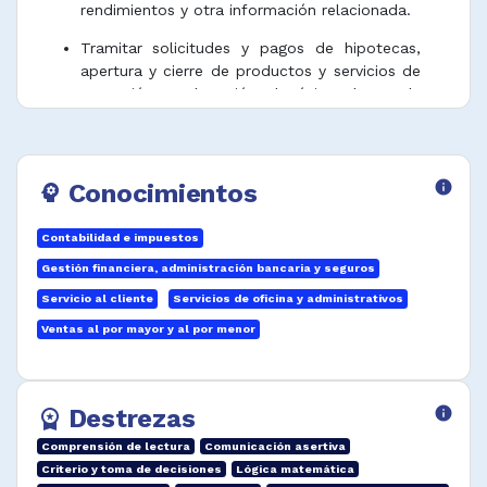
rendimientos y otra información relacionada.
Tramitar solicitudes y pagos de hipotecas,
apertura y cierre de productos y servicios de
captación y colocación, depósitos, letras de
cambio, compra y venta de acciones y
moneda extranjera, cheques viajeros, giros
postales y alquiler de cajas de seguridad.
Conocimientos
info
psychology
Mantener y llevar registros de obligaciones,
títulos, acciones y otros valores comprados o
Contabilidad e impuestos
vendidos por cuenta de clientes o del
empleador.
Gestión financiera, administración bancaria y seguros
Servicio al cliente
Servicios de oficina y administrativos
Asesorar, responder a requerimientos y dar
información financiera, de seguros, pólizas y
Ventas al por mayor y al por menor
servicios al cliente de acuerdo con normativa
y guía técnica.
Destrezas
info
Verificar y hacer el balance de transacciones
workspace_premium
de cajero automático y preparar estados de
Comprensión de lectura
Comunicación asertiva
cuenta calculando tarifas de servicios y
Criterio y toma de decisiones
Lógica matemática
pagos de intereses.