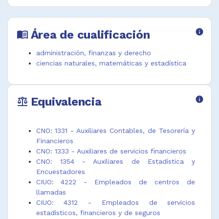
bancario
hospitalaria
Auxiliar de
Auxiliar de
Auxiliar de
servicios
ahorros
finanzas
pensionales
Área de cualificación
info
menu_book
Auxiliar de
Auxiliar de
Auxiliar de
auditoria
garantías
valores
administración, finanzas y derecho
Auxiliar de
Auxiliar de
Auxiliar
ciencias naturales, matemáticas y estadística
banca,
giros y
estadística
seguros y
remesas
comercial
otros servicios
Auxiliar de
Auxiliar
Equivalencia
info
financieros
hipoteca
financiero
balance
Auxiliar de
Auxiliar de
Empleado
bonos
impuestos
estadística
pensionales
Auxiliar de
Informador
CNO: 1331 - Auxiliares Contables, de Tesorería y
Auxiliar de
indemnizacion
comercial de
Financieros
corretaje
es
banca
CNO: 1333 - Auxiliares de servicios financieros
CNO: 1354 - Auxiliares de Estadística y
Encuestadores
CIUO: 4222 - Empleados de centros de
llamadas
CIUO: 4312 - Empleados de servicios
estadísticos, financieros y de seguros