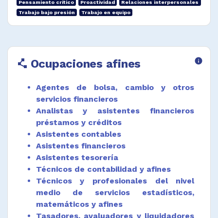
Pensamiento crítico
Proactividad
Relaciones interpersonales
Trabajo bajo presión
Trabajo en equipo
Preparar correspondencia y notificaciones de
interés general y financiero para el cliente y
cuando existan diferencias con la cuenta o
captura de tarjetas.
Ocupaciones afines
info
polyline
Recopilar registros de depósitos y retiros,
pagos por préstamo e hipoteca, cheques,
compra y venta de seguros.
Agentes de bolsa, cambio y otros
servicios financieros
Calcular totales, promedios, porcentajes y
otros detalles y presentarlos en forma
Analistas y asistentes financieros
tabular.
préstamos y créditos
Asistentes contables
Revisar la información recogida para saber si
Asistentes financieros
está completa y exacta.
Asistentes tesorería
Obtener, recopilar y compilar datos
Técnicos de contabilidad y afines
estadísticos o actuariales a partir de fuentes
Técnicos y profesionales del nivel
de información ordinarias o fuentes
medio de servicios estadísticos,
especiales de acuerdo a fórmulas
matemáticos y afines
estadísticas y uso en estudios.
Tasadores, avaluadores y liquidadores