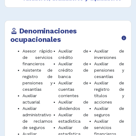
Desempeñar funciones afines.
de seguros
Agentes y corredores de seguros
Agentes de operaciones comerciales y
consignatarios
Denominaciones
approval
Cajeros de bancos y afines
ocupacionales
info
Auxiliares de información y servicio al
cliente
Asesor rápido
Auxiliar de
Auxiliar de
Entrevistadores de encuestas y de
de servicios
crédito
inversiones
financieros
Auxiliar de
Auxiliar de
investigaciones de mercados
Asistente de
crédito de
pensiones y
Auxiliares de contabilidad, costos y
registro de
banca
cesantías
tesorería
pensiones y
Auxiliar de
Auxiliar de
Auxiliares de avalúos
cesantías
cuentas
registro de
Codificadores de datos, correctores
Auxiliar
corrientes
títulos y
de pruebas de imprenta y afines
actuarial
Auxiliar de
acciones
Auxiliar
dividendos
Auxiliar de
administrativo
Auxiliar de
seguros
de reclamos
estadística
Auxiliar de
de seguros
Auxiliar de
servicios
Auxiliar
estadística
financieros