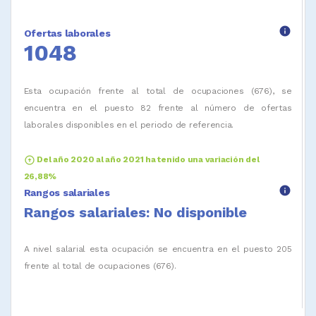
info
Ofertas laborales
1048
Esta ocupación frente al total de ocupaciones (676), se
encuentra en el puesto 82 frente al número de ofertas
laborales disponibles en el periodo de referencia.
arrow_circle_up
Del año 2020 al año 2021 ha tenido una variación del
26,88%
info
Rangos salariales
Rangos salariales: No disponible
A nivel salarial esta ocupación se encuentra en el puesto 205
frente al total de ocupaciones (676).