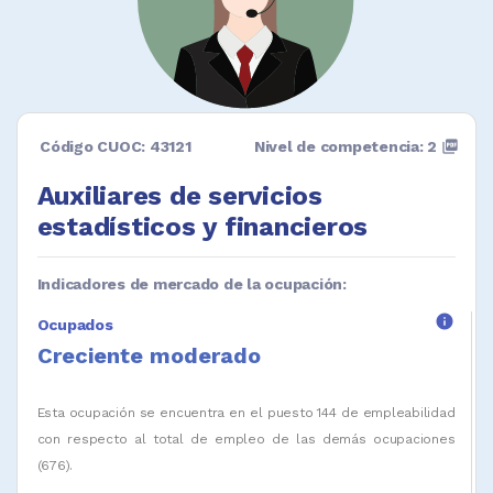
Código CUOC: 43121
Nivel de competencia: 2
picture_as_pdf
Auxiliares de servicios
estadísticos y financieros
Indicadores de mercado de la ocupación:
info
Ocupados
Creciente moderado
Esta ocupación se encuentra en el puesto 144 de empleabilidad
con respecto al total de empleo de las demás ocupaciones
(676).