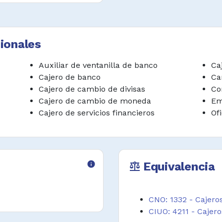
ntes de depósito,
ionales
s de acuerdo con
Auxiliar de ventanilla de banco
Ca
Cajero de banco
Ca
uerdo con normativa
Cajero de cambio de divisas
Co
Cajero de cambio de moneda
Em
Cajero de servicios financieros
Of
info
Equivalencia
balance
CNO: 1332 - Cajeros
CIUO: 4211 - Cajero