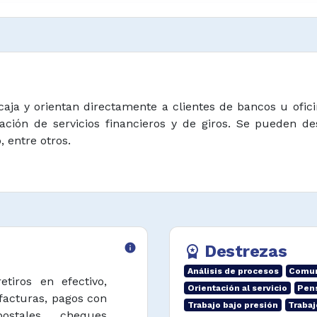
aja y orientan directamente a clientes de bancos u ofici
ación de servicios financieros y de giros. Se pueden de
, entre otros.
info
Destrezas
workspace_premium
Análisis de procesos
Comun
etiros en efectivo,
Orientación al servicio
Pens
 facturas, pagos con
Trabajo bajo presión
Trabaj
ostales, cheques