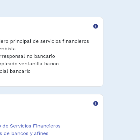
info
jero principal de servicios financieros
mbista
rresponsal no bancario
pleado ventanilla banco
icial bancario
info
 de Servicios Financieros
s de bancos y afines