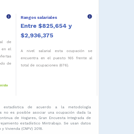
info
info
Rangos salariales
Entre $825,654 y
$2,936,375
tal de
 en el
A nivel salarial esta ocupación se
fertas
encuentra en el puesto 165 frente al
iodo de
total de ocupaciones (676).
enido
 estadística de acuerdo a la metodología
s no es posible asociar una ocupación dada la
ontinua de Hogares, Gran Encuesta Integrada de
amiento estadístico Mintrabajo. Se usan datos
y Vivienda (CNPV) 2018.