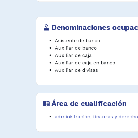
Clasificar y archivar comproba
retiros y cheques.
Denominaciones ocupac
approval
Procesar recursos financiero
normativa y manual operativo.
Asistente de banco
Auxiliar de banco
Manejar el recaudo de caja de ac
Auxiliar de caja
y manual técnico.
Auxiliar de caja en banco
Desempeñar funciones afines.
Auxiliar de divisas
Área de cualificación
menu_book
administración, finanzas y derecho