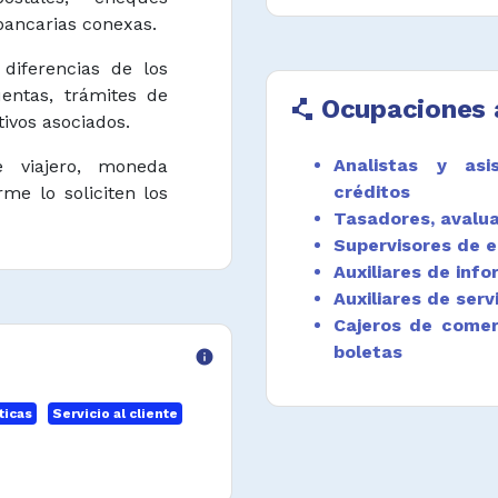
 bancarias conexas.
diferencias de los
entas, trámites de
Ocupaciones 
polyline
itivos asociados.
Analistas y asi
 viajero, moneda
créditos
rme lo soliciten los
Tasadores, avalua
Supervisores de e
ncias de dinero en
Auxiliares de info
Auxiliares de serv
Cajeros de comer
sobre los productos
boletas
info
 transacciones y
icas
Servicio al cliente
a y balance diario
r, calculadoras y