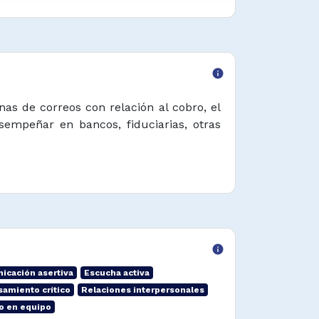
info
nas de correos con relación al cobro, el
sempeñar en bancos, fiduciarias, otras
info
icación asertiva
Escucha activa
amiento crítico
Relaciones interpersonales
o en equipo