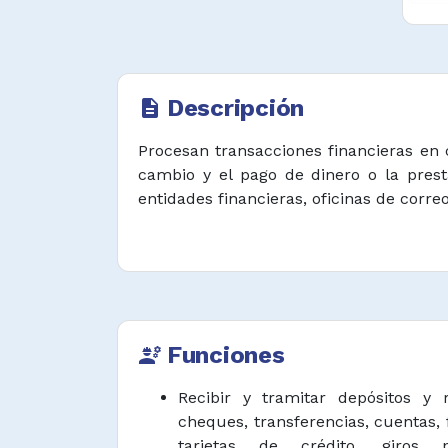
Descripción
description
Procesan transacciones financieras en c
cambio y el pago de dinero o la prest
entidades financieras, oficinas de correo
Funciones
engineering
Recibir y tramitar depósitos y r
cheques, transferencias, cuentas,
tarjetas de crédito, giros p