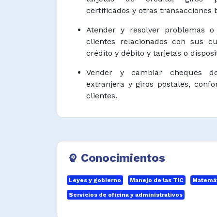
certificados y otras transacciones
Atender y resolver problemas o 
clientes relacionados con sus cu
crédito y débito y tarjetas o dispos
Vender y cambiar cheques de
extranjera y giros postales, confo
clientes.
Pagar facturas y hacer transfere
nombre de los clientes.
Suministrar información general 
Conocimientos
psychology
y servicios.
Hacer registros de todas las
Leyes y gobierno
Manejo de las TIC
Matemát
conciliarlas con el saldo de caj
Servicios de oficina y administrativos
usando programas de computado
sumadoras.