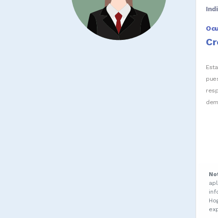
Ind
Oc
Cr
Est
pue
res
dem
No
ap
in
Ho
ex