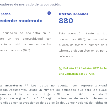
icadores de mercado de la ocupación:
info
upados
Ofertas laborales
880
eciente moderado
a ocupación se encuentra en el
Esta ocupación frente al to
sto 214 de empleabilidad con
ocupaciones (676), se encuentra
pecto al total de empleo de las
puesto 94 frente al número de o
ás ocupaciones (676).
laborales disponibles en el per
referencia.
arrow_circle_up
Del año 2020 al año 2021 ha t
una variación del 65,73%
ta aclaratoria:
** Los datos no cuentan con representatividad
licada(Documento). Existe un número de ocupados que para los cuale
formación de la encuesta de hogares GEIH. Fuente: DANE - Encuesta C
gares con asignación de CUOC según parámetros del modelo de emparej
pandidos con proyecciones de población del Censo Nacional de Población 