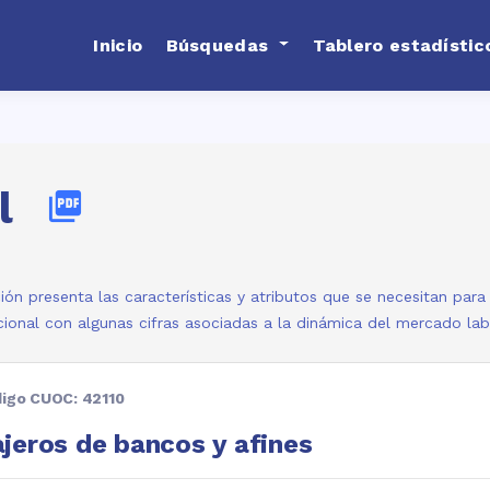
Inicio
Búsquedas
Tablero estadístic
l
picture_as_pdf
ión presenta las características y atributos que se necesitan par
ional con algunas cifras asociadas a la dinámica del mercado la
igo CUOC: 42110
jeros de bancos y afines