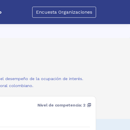
o
Encuesta Organizaciones
a el desempeño de la ocupación de interés.
boral colombiano.
Nivel de competencia: 2
picture_as_pdf