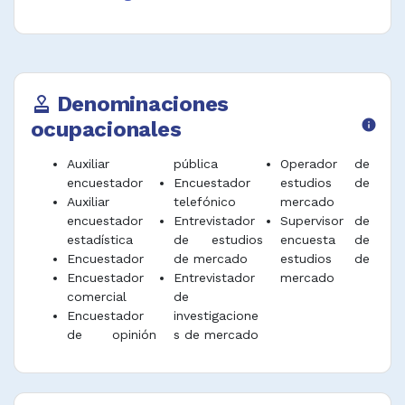
Denominaciones
approval
ocupacionales
info
Auxiliar
pública
Operador de
encuestador
Encuestador
estudios de
Auxiliar
telefónico
mercado
encuestador
Entrevistador
Supervisor de
estadística
de estudios
encuesta de
Encuestador
de mercado
estudios de
Encuestador
Entrevistador
mercado
comercial
de
Encuestador
investigacione
de opinión
s de mercado