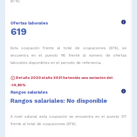
(676).
info
Ofertas laborales
619
Esta ocupación frente al total de ocupaciones (676), se
encuentra en el puesto 116 frente al número de ofertas
laborales disponibles en el periodo de referencia.
arrow_circle_down
Del año 2020 al año 2021 ha tenido una variación del
-14,86%
info
Rangos salariales
Rangos salariales: No disponible
A nivel salarial esta ocupación se encuentra en el puesto 317
frente al total de ocupaciones (676).