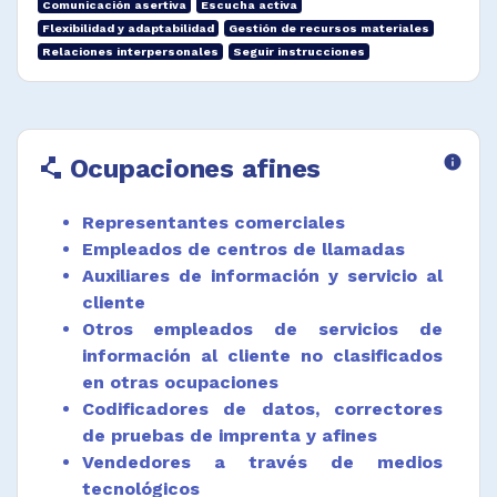
Comunicación asertiva
Escucha activa
y utilización de registros, planillas de
Flexibilidad y adaptabilidad
Gestión de recursos materiales
muestreo para censos y encuestas.
Relaciones interpersonales
Seguir instrucciones
Desempeñar funciones afines.
Ocupaciones afines
info
polyline
Representantes comerciales
Empleados de centros de llamadas
Auxiliares de información y servicio al
cliente
Otros empleados de servicios de
información al cliente no clasificados
en otras ocupaciones
Codificadores de datos, correctores
de pruebas de imprenta y afines
Vendedores a través de medios
tecnológicos