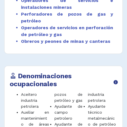
Operadores de servicios e
Ayudar en la demolición de edificaciones
instalaciones mineras
usando barras, palancas y otras herramientas
Perforadores de pozos de gas y
y clasificar, limpiar y apilar los materiales
petróleo
reutilizables.
Operadores de servicios en perforación
Desempeñar funciones afines.
de petróleo y gas
Obreros y peones de minas y canteras
Denominaciones
approval
ocupacionales
info
Aceitero
pozos de
industria
industria
petróleo y gas
petrolera
petrolera
Ayudante de
Ayudante
Auxiliar en
campo
técnico
mantenimient
petrolero
metalmecánic
o de áreas
Ayudante de
o de petróleo