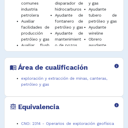
comunes
disparador de
y gas
industria
hidrocarburos
Ayudante
petrolera
Ayudante de
tubero de
Auxiliar
fontanero de
petróleo y gas
facilidades de
petróleo y gas
Ayudante
producción
Ayudante de
wireline
petróleo y gas
mantenimient
Obrero
Auxiliar flush
o de pozos
ayudante
by (field
Ayudante de
producción en
services)
producción de
pozos de
industria
pozos de
petróleo y gas
Área de cualificación
info
menu_book
petrolera
petróleo y gas
Obrero de
Auxiliar lavado
Ayudante de
campo
exploración y extracción de minas, canteras,
de equipos
tratamiento
petrolero
petróleo y gas
industria
de pozos de
Obrero de
petrolera
petróleo y gas
patio de
Auxiliar
Ayudante
industria de
Equivalencia
info
técnico coiled
mantenimient
petróleo y gas
balance
tubing,
o de pozos
Obrero
cementación,
petróleo y gas
industria
estimulación
Ayudante
petrolera
CNO: 2314 - Operarios de exploración geofísica