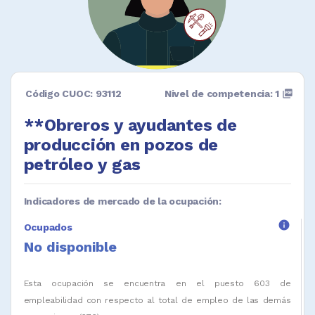
Código CUOC: 93112
Nivel de competencia: 1
picture_as_pdf
**Obreros y ayudantes de
producción en pozos de
petróleo y gas
Indicadores de mercado de la ocupación:
info
Ocupados
No disponible
Esta ocupación se encuentra en el puesto 603 de
empleabilidad con respecto al total de empleo de las demás