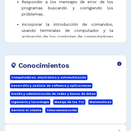
Responder a los mensajes de error de los
programas buscando y corrigiendo los
problemas.
Incorporar la introducción de comandos,
usando terminales de computador y la
activación de los controles de computadores
y equipos periféricos para para garantizar su
funcionamiento.
Notificar a los supervisores o técnicos de
Conocimientos
info
psychology
mantenimiento el mal funcionamiento del
equipo.
Computadoras, electrónica y automatización
Documentar y registrar información de
Desarrollo y análisis de software y aplicaciones
soluciones tecnológicas de acuerdo con
normativa, procedimientos técnicos y
Diseño y administración de redes y bases de datos
metodologías.
Ingeniería y tecnología
Manejo de las TIC
Matemáticas
Implementar la red física de datos o
Servicio al cliente
Telecomunicación
inalámbrica según especificaciones del diseño
y estándares técnicos.