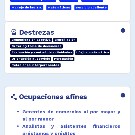
Manejo de las TIC
Matemáticas
Servicio al cliente
Proyectar presupuestos y autorizar
prestamos.
Desempeñar funciones afines.
Destrezas
info
workspace_premium
Comunicación asertiva
Conciliación
Criterio y toma de decisiones
Evaluación y control de actividades
Lógica matemática
Orientación al servicio
Persuasión
Relaciones interpersonales
Ocupaciones afines
info
polyline
Gerentes de comercios al por mayor y
al por menor
Analistas y asistentes financieros
préstamos y créditos