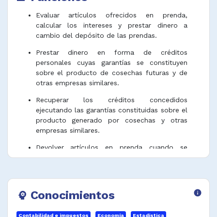
Evaluar artículos ofrecidos en prenda,
calcular los intereses y prestar dinero a
cambio del depósito de las prendas.
Prestar dinero en forma de créditos
personales cuyas garantías se constituyen
sobre el producto de cosechas futuras y de
otras empresas similares.
Recuperar los créditos concedidos
ejecutando las garantías constituidas sobre el
producto generado por cosechas y otras
empresas similares.
Devolver artículos en prenda cuando se
reembolsen los préstamos o, en caso de
falta de pago, vender dichos artículos.
Llevar un registro de los préstamos y
Conocimientos
info
psychology
artículos recibidos, calcular los intereses y
cobrar el importe cuando sea retirada la
prenda.
Contabilidad e impuestos
Economía
Estadística