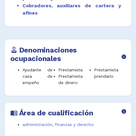
Cobradores, auxiliares de cartera y
afines
Denominaciones
approval
ocupacionales
info
Ayudante de
Prestamista
Prestamista
casa de
Prestamista
prendario
empeño
de dinero
Área de cualificación
info
menu_book
administración, finanzas y derecho