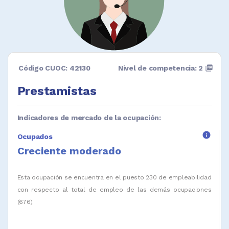
Código CUOC: 42130
Nivel de competencia: 2
picture_as_pdf
Prestamistas
Indicadores de mercado de la ocupación:
info
Ocupados
Creciente moderado
Esta ocupación se encuentra en el puesto 230 de empleabilidad
con respecto al total de empleo de las demás ocupaciones
(676).