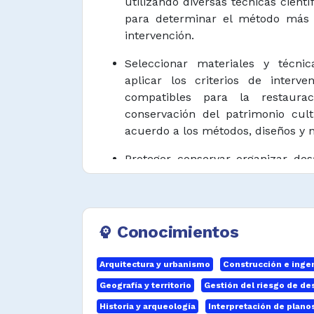
utilizando diversas técnicas cientí
para determinar el método más 
intervención.
Seleccionar materiales y técnic
aplicar los criterios de interve
compatibles para la restaurac
conservación del patrimonio cult
acuerdo a los métodos, diseños y n
Proteger, conservar, organizar, de
el patrimonio cultural construid
público de acuerdo a los mé
normativas vigentes.
Conocimientos
psychology
Restaurar e intervenir bienes 
patrimonio cultural construido
Arquitectura y urbanismo
Construcción e ingeni
métodos, diseños y normatividad v
Geografía y territorio
Gestión del riesgo de de
Realizar acciones de inventari
Historia y arqueología
Interpretación de plano