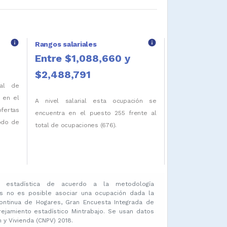
info
info
Rangos salariales
Entre $1,088,660 y
$2,488,791
tal de
 en el
A nivel salarial esta ocupación se
ofertas
encuentra en el puesto 255 frente al
iodo de
total de ocupaciones (676).
 estadística de acuerdo a la metodología
s no es posible asociar una ocupación dada la
ontinua de Hogares, Gran Encuesta Integrada de
amiento estadístico Mintrabajo. Se usan datos
y Vivienda (CNPV) 2018.