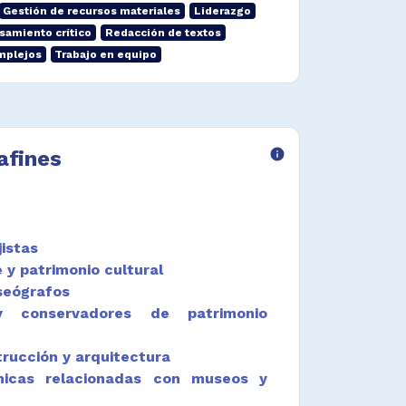
Gestión de recursos materiales
Liderazgo
samiento crítico
Redacción de textos
mplejos
Trabajo en equipo
afines
info
jistas
 y patrimonio cultural
seógrafos
y conservadores de patrimonio
rucción y arquitectura
nicas relacionadas con museos y