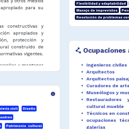
ficas y otros medios
Flexibilidad y adaptabilidad
apropiado para su
Manejo de imprevistos
Pen
Resolución de problemas co
as constructivas y
nción apropiados y
ión, protección y
ural construido de
Ocupaciones 
polyline
ormativas vigentes.
Ingenieros civiles
sarrollar y mantener
Arquitectos
o, ya sea privado o
Arquitectos paisa
todos, diseños y
Curadores de arte
Museólogos y mu
info
inmuebles y demás
Restauradores 
 de acuerdo a los
cultural mueble
ería civil
Diseño
igente.
Técnicos en const
sastres
ocupaciones téc
o y valoración del
s
Patrimonio cultural
galerías