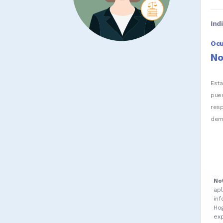
Ind
Oc
No
Est
pue
res
dem
No
ap
in
Ho
ex