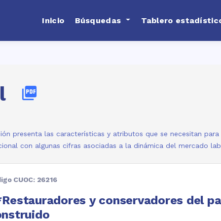
Inicio
Búsquedas
Tablero estadístic
l
picture_as_pdf
ión presenta las características y atributos que se necesitan par
ional con algunas cifras asociadas a la dinámica del mercado la
igo CUOC: 26216
Restauradores y conservadores del pa
onstruido