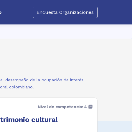
o
Encuesta Organizaciones
a el desempeño de la ocupación de interés.
boral colombiano.
Nivel de competencia: 4
picture_as_pdf
trimonio cultural