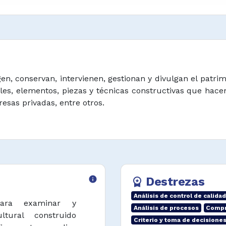
en, conservan, intervienen, gestionan y divulgan el patri
les, elementos, piezas y técnicas constructivas que ha
esas privadas, entre otros.
info
Destrezas
workspace_premium
Análisis de control de calidad
 para examinar y
Análisis de procesos
Compr
ltural construido
Criterio y toma de decisione