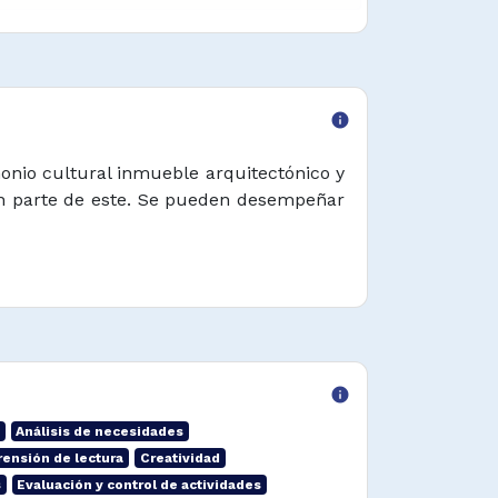
info
monio cultural inmueble arquitectónico y
cen parte de este. Se pueden desempeñar
info
Análisis de necesidades
ensión de lectura
Creatividad
s
Evaluación y control de actividades