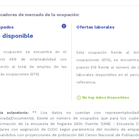
icadores de mercado de la ocupación:
info
upados
Ofertas laborales
 disponible
a ocupación se encuentra en el
Esta ocupación frente al to
sto 489 de empleabilidad con
ocupaciones (676), se encuentra
pecto al total de empleo de las
puesto 519 frente al número de 
ás ocupaciones (676).
laborales disponibles en el per
referencia.
arrow_circle_up
No hay datos disponibles
ta aclaratoria:
** Los datos no cuentan con representatividad
licada(Documento). Existe un número de ocupados que para los cuale
formación de la encuesta de hogares GEIH. Fuente: DANE - Encuesta C
gares con asignación de CUOC según parámetros del modelo de emparej
pandidos con proyecciones de población del Censo Nacional de Población 