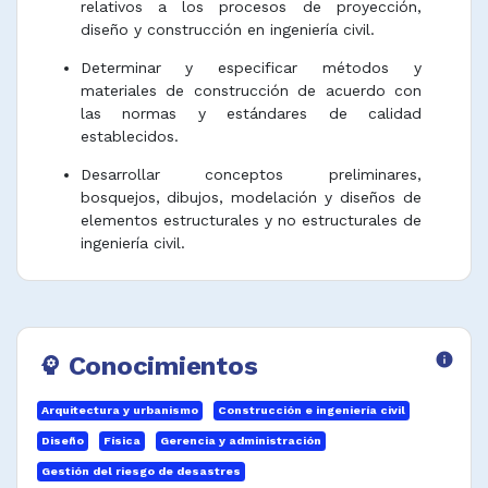
relativos a los procesos de proyección,
diseño y construcción en ingeniería civil.
Determinar y especificar métodos y
materiales de construcción de acuerdo con
las normas y estándares de calidad
establecidos.
Desarrollar conceptos preliminares,
bosquejos, dibujos, modelación y diseños de
elementos estructurales y no estructurales de
ingeniería civil.
Dirigir análisis técnicos de campo para
desarrollos topográficos, ensayos y toma de
muestras de suelos y rocas, hidrológicos,
diseñar bases estructurales y preparar
Conocimientos
info
psychology
informes relacionados.
Planear y asesorar proyectos de edificación e
Arquitectura y urbanismo
Construcción e ingeniería civil
infraestructura de concreto, acero y otros
Diseño
Física
Gerencia y administración
materiales; destinadas a vivienda, industria y
Gestión del riesgo de desastres
otros usos.