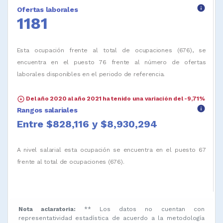
info
Ofertas laborales
1181
Esta ocupación frente al total de ocupaciones (676), se
encuentra en el puesto 76 frente al número de ofertas
laborales disponibles en el periodo de referencia.
arrow_circle_down
Del año 2020 al año 2021 ha tenido una variación del -9,71%
info
Rangos salariales
Entre $828,116 y $8,930,294
A nivel salarial esta ocupación se encuentra en el puesto 67
frente al total de ocupaciones (676).
Nota aclaratoria:
** Los datos no cuentan con
representatividad estadística de acuerdo a la metodología