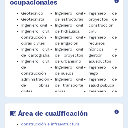
ocupacionales
info
instalaciones de ingeniería destinadas a
asegurar la higiene y salud públicas, redes
Geotécnico
Ingeniero civil
Ingeniero de
hidrosanitarias y sistemas de abastecimiento,
Geotecnista
de estructuras
proyectos de
obras de saneamiento, recolección,
Ingeniero civil
Ingeniero civil
construcción
tratamiento y disposición final de aguas
Ingeniero civil
de hidráulica
civil
residuales y sistemas de aprovisionamiento
construcción
Ingeniero civil
Ingeniero de
de agua.
obras civiles
de irrigación
recursos
Ingeniero civil
Ingeniero civil
hídricos y
Supervisar personal a cargo y las diferentes
de cartografía
de proyectos
gestión de
especialidades técnicas que intervienen en el
Ingeniero civil
de urbanismo
acueductos
diseño y construcción de obra civiles y revisar
de
Ingeniero civil
Ingeniero de
instalaciones técnicas de acuerdo con
construcción
de suelos
riego
especificaciones de construcción.
administración
Ingeniero civil
Ingeniero de
de obras
de transporte
salud pública
Dirigir y desarrollar estudios de factibilidad,
civiles
y vías
Ingeniero de
revisar y aprobar diseños, planos, cálculos y
Ingeniero civil
Ingeniero civil
transporte
costos estimados, estudios de tráfico vial,
de
de vías y
Ingeniero de
planes de transporte, análisis de impacto
construcción
aeropuertos
transporte y
ambiental y otras investigaciones
Área de cualificación
info
menu_book
de
Ingeniero civil
vías
relacionadas con la construcción o
aeropuertos
puertos
Ingeniero
reconstrucción de obras civiles.
construcción e infraestructura
Ingeniero civil
Ingeniero de
estructural