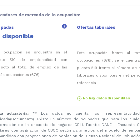
icadores de mercado de la ocupación:
info
upados
Ofertas laborales
 disponible
a ocupación se encuentra en el
Esta ocupación frente al to
sto 510 de empleabilidad con
ocupaciones (676), se encuentra
pecto al total de empleo de las
puesto 519 frente al número de 
ás ocupaciones (676).
laborales disponibles en el per
referencia.
arrow_circle_up
No hay datos disponibles
ta aclaratoria:
** Los datos no cuentan con representatividad
licada(Documento). Existe un número de ocupados que para los cuale
formación de la encuesta de hogares GEIH. Fuente: DANE - Encuesta C
gares con asignación de CUOC según parámetros del modelo de emparej
pandidos con proyecciones de población del Censo Nacional de Población 