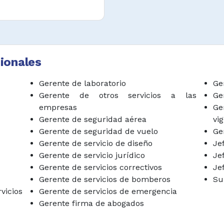
al en el desarrollo e
 ventas y mercadeo,
dministrativos.
ntar y promover las
ionales
rogramas y alianzas
otras entidades de
Gerente de laboratorio
Ge
 mismo campo o en
Gerente de otros servicios a las
Ge
empresas
Ge
Gerente de seguridad aérea
vig
ar los presupuestos,
Gerente de seguridad de vuelo
Ge
oyectos del cliente,
Gerente de servicio de diseño
Je
controlar los gastos
Gerente de servicio jurídico
Je
 recursos .
Gerente de servicios correctivos
Je
zación o delegar en
Gerente de servicios de bomberos
Su
 nombre de ella en
icios
Gerente de servicios de emergencia
inarios, audiencias
Gerente firma de abogados
ón, foros u otras