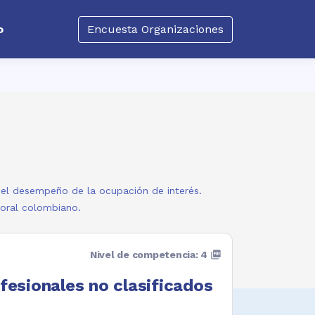
o
Encuesta Organizaciones
a el desempeño de la ocupación de interés.
boral colombiano.
Nivel de competencia: 4
picture_as_pdf
fesionales no clasificados