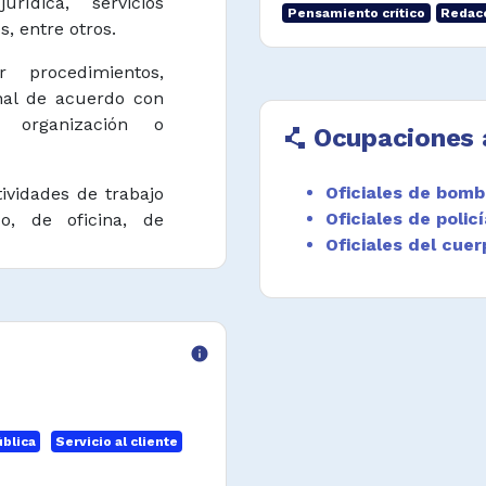
urídica, servicios
Pensamiento crítico
Redacc
s, entre otros.
r procedimientos,
nal de acuerdo con
 organización o
Ocupaciones 
polyline
Oficiales de bom
tividades de trabajo
Oficiales de polic
co, de oficina, de
Oficiales del cuer
 el buen uso de los
ón de los servicios
nto.
info
ones administrativas
la práctica legal,
actar documentos
blica
Servicio al cliente