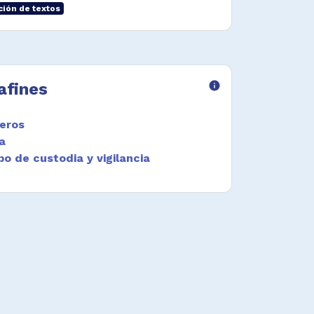
ión de textos
afines
info
beros
ía
po de custodia y vigilancia