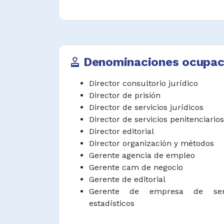
Dirigir, asesorar y asistir al person
implementación de estrategias de
solución de problemas técnicos y a
Desarrollar, administrar, impleme
Denominaciones ocupac
approval
políticas, relaciones públicas, p
estratégicas de cooperación con 
Director consultorio jurídico
prestación de servicios en el
Director de prisión
campos afines.
Director de servicios jurídicos
Director de servicios penitenciarios
Desarrollar, establecer y gestion
Director editorial
políticas y procedimientos para pr
Director organización y métodos
contratos, equipos y suministros, 
Gerente agencia de empleo
y garantizar el uso eficiente de los
Gerente cam de negocio
Representar a la empresa u organi
Gerente de editorial
representantes para que actúe en
Gerente de empresa de serv
negociaciones, convenciones, sem
estadísticos
públicas, medios de comunicaci