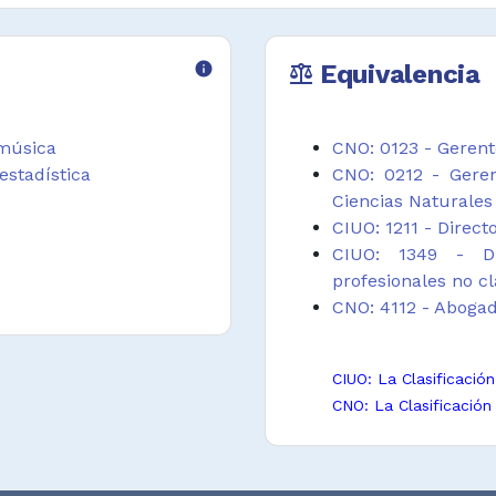
ar la formación,
info
Equivalencia
balance
ción y contratación
icas y normativa de
 música
CNO: 0123 - Gerent
tos que surgen en
estadística
CNO: 0212 - Geren
gales, problemas
Ciencias Naturales
strativos y todo lo
CIUO: 1211 - Direct
CIUO: 1349 - Di
profesionales no cl
los intereses de los
CNO: 4112 - Aboga
es, juzgados, casos
CIUO: La Clasificació
CNO: La Clasificación