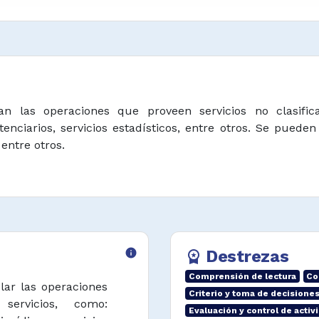
lan las operaciones que proveen servicios no clasifi
nitenciarios, servicios estadísticos, entre otros. Se pu
 entre otros.
info
Destrezas
workspace_premium
Comprensión de lectura
Co
olar las operaciones
Criterio y toma de decisione
ervicios, como:
Evaluación y control de activ