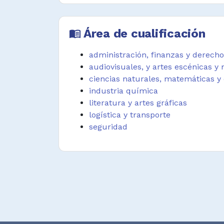
funciones oficiales.
Planear, dirigir y supervis
Área de cualificación
menu_book
entrenamiento, rendimiento, selec
del personal de acuerdo con polít
administración, finanzas y derecho
la empresa o departamento.
audiovisuales, y artes escénicas y
Asesorar a clientes sobre asun
ciencias naturales, matemáticas y 
relación con sus derechos le
industria química
personales, comerciales o admini
literatura y artes gráficas
relacionado con la ley.
logística y transporte
seguridad
Representar, negociar y defender 
clientes ante la corte, tribunal
civiles, conciliaciones, entre otros .
Desempeñar funciones afines.