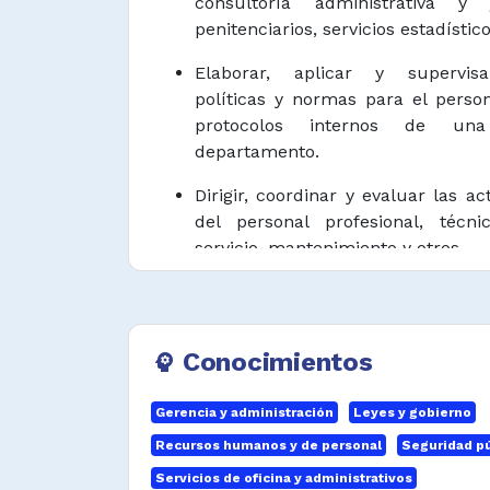
consultoría administrativa y j
penitenciarios, servicios estadístico
Elaborar, aplicar y supervisa
políticas y normas para el perso
protocolos internos de una
departamento.
Dirigir, coordinar y evaluar las ac
del personal profesional, técni
servicio, mantenimiento y otros.
Administrar, supervisar y evaluar
recursos destinados a la prestaci
por una organización o departame
Conocimientos
psychology
Establecer y controlar las operaci
y directivas relacionadas con 
Gerencia y administración
Leyes y gobierno
elaboración de informes, red
Recursos humanos y de personal
Seguridad pú
legales, entre otros.
Servicios de oficina y administrativos