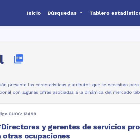
Inicio
Búsquedas
Tablero estadístic
l
picture_as_pdf
ión presenta las características y atributos que se necesitan par
ional con algunas cifras asociadas a la dinámica del mercado la
igo CUOC: 13499
Directores y gerentes de servicios pro
 otras ocupaciones