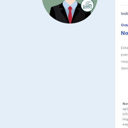
Ind
Oc
No
Est
pue
res
dem
No
ap
in
Ho
ex