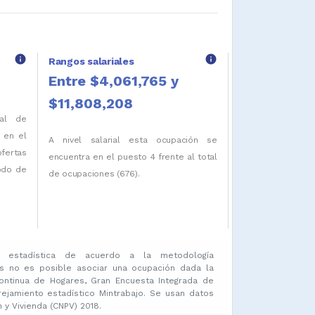
info
info
Rangos salariales
Entre $4,061,765 y
$11,808,208
tal de
 en el
A nivel salarial esta ocupación se
ofertas
encuentra en el puesto 4 frente al total
iodo de
de ocupaciones (676).
 estadística de acuerdo a la metodología
s no es posible asociar una ocupación dada la
ontinua de Hogares, Gran Encuesta Integrada de
amiento estadístico Mintrabajo. Se usan datos
y Vivienda (CNPV) 2018.