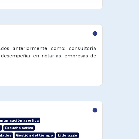
info
cados anteriormente como: consultoría
eden desempeñar en notarías, empresas de
info
municación asertiva
s
Escucha activa
idades
Gestión del tiempo
Liderazgo