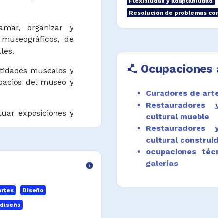
Flexibilidad y adaptabilidad
Resolución de problemas co
ramar, organizar y
 museográficos, de
les.
Ocupaciones 
polyline
ntidades museales y
spacios del museo y
Curadores de arte
Restauradores 
aluar exposiciones y
cultural mueble
Restauradores 
cultural construi
ctos educativos que
ocupaciones téc
olecciones y las
galerías
info
ectos museológicos
l patrimonio.
artes
Diseño
cativas y productos
 diseño
ropiación social del