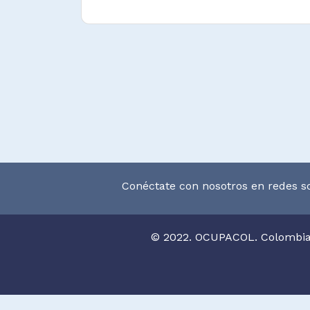
Mantener el catálogo y sistemas
documentación museística inclu
sobre la condición, procedencia 
objeto y todos sus movimientos 
en préstamo.
Gestionar y socializar accion
catalogación, restauración y/o
elementos y piezas de museos, co
y/o públicas de acuerdo a los 
normativas.
Conéctate con nosotros en redes so
Diseñar, ejecutar y evaluar proy
comunitarios que generen d
institución museal y las comunida
© 2022. OCUPACOL. Colombi
o temáticas propias del muse
mejorar la experiencia sensible, in
reflexiva.
Desempeñar funciones afines.