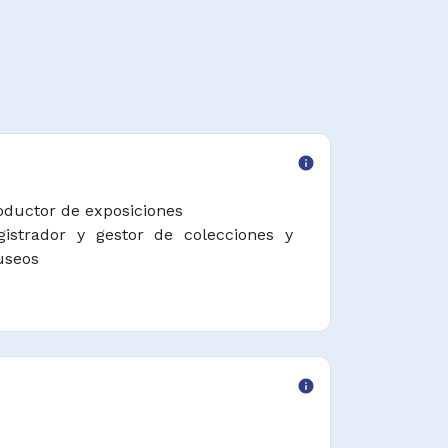
info
oductor de exposiciones
gistrador y gestor de colecciones y
seos
info