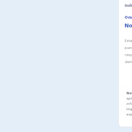
Ind
Oc
No
Est
pue
res
dem
No
ap
in
Ho
ex