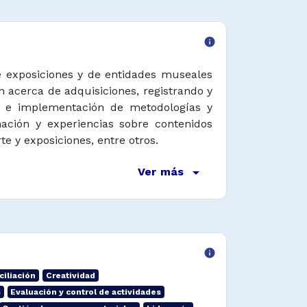
info
de exposiciones y de entidades museales
n acerca de adquisiciones, registrando y
ón e implementación de metodologías y
ación y experiencias sobre contenidos
e y exposiciones, entre otros.
arrow_drop_down
Ver más
info
ciliación
Creatividad
s
Evaluación y control de actividades