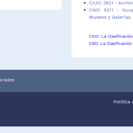
 de registros o de
CIUO: 2621 - Archi
yendo información
CNO: 5211 - Ocup
y materiales de un
Museos y Galerías
dentro del museo o
CIUO: La Clasificació
es de inventario,
CNO: La Clasificación
 valoración de los
lecciones privadas
métodos, diseños y
ciales
ectos educativos y
iálogos entre la
des, las colecciones
a
Política
o, que aporten a
telectual, crítica y