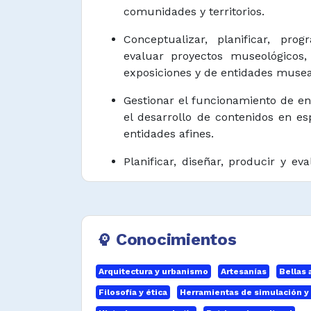
comunidades y territorios.
Conceptualizar, planificar, prog
evaluar proyectos museológicos,
exposiciones y de entidades musea
Gestionar el funcionamiento de e
el desarrollo de contenidos en e
entidades afines.
Planificar, diseñar, producir y ev
entidades museales.
Diseñar, ejecutar y evaluar proye
generen diálogos entre las c
Conocimientos
psychology
comunidades en el marco de proy
dirigidos a la apropiación social de
Arquitectura y urbanismo
Artesanías
Bellas 
Desarrollar experiencias signifi
Filosofía y ética
Herramientas de simulación y
educativos relacionados con la ap