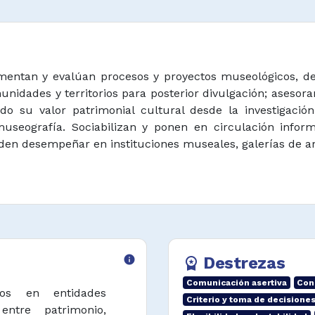
lementan y evalúan procesos y proyectos museológicos, 
unidades y territorios para posterior divulgación; asesora
do su valor patrimonial cultural desde la investigaci
useografía. Sociabilizan y ponen en circulación inform
eden desempeñar en instituciones museales, galerías de art
info
Destrezas
workspace_premium
Comunicación asertiva
Con
tos en entidades
Criterio y toma de decisione
ntre patrimonio,