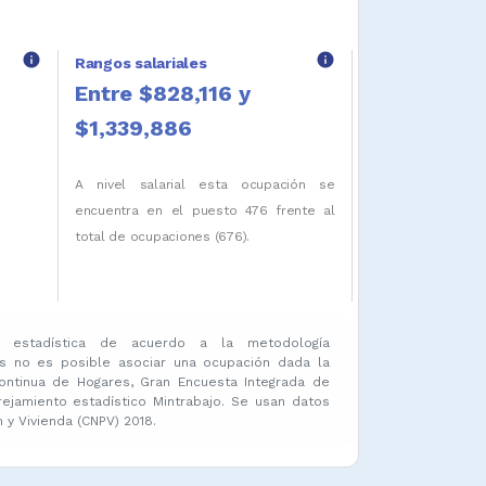
info
info
Rangos salariales
Entre $828,116 y
$1,339,886
A nivel salarial esta ocupación se
encuentra en el puesto 476 frente al
total de ocupaciones (676).
 estadística de acuerdo a la metodología
s no es posible asociar una ocupación dada la
ontinua de Hogares, Gran Encuesta Integrada de
amiento estadístico Mintrabajo. Se usan datos
y Vivienda (CNPV) 2018.