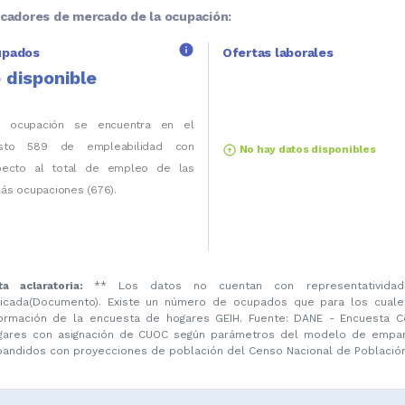
icadores de mercado de la ocupación:
info
upados
Ofertas laborales
 disponible
a ocupación se encuentra en el
sto 589 de empleabilidad con
arrow_circle_up
No hay datos disponibles
pecto al total de empleo de las
ás ocupaciones (676).
ta aclaratoria:
** Los datos no cuentan con representatividad
licada(Documento). Existe un número de ocupados que para los cuale
formación de la encuesta de hogares GEIH. Fuente: DANE - Encuesta C
gares con asignación de CUOC según parámetros del modelo de emparej
pandidos con proyecciones de población del Censo Nacional de Población 