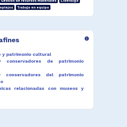
Gestión de recursos materiales
Liderazgo
mplejos
Trabajo en equipo
afines
info
 y patrimonio cultural
y conservadores de patrimonio
y conservadores del patrimonio
do
nicas relacionadas con museos y