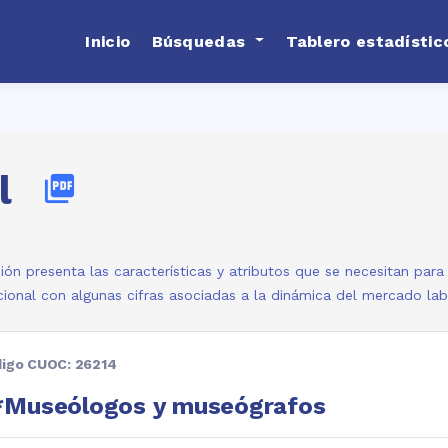
Inicio
Búsquedas
Tablero estadístic
l
picture_as_pdf
ión presenta las características y atributos que se necesitan par
ional con algunas cifras asociadas a la dinámica del mercado la
igo CUOC: 26214
*Museólogos y museógrafos