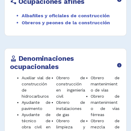
Ocupaciones afines
polyline
cerramientos y demás requeridos en la
construcción de un proyecto.
Albañiles y oficiales de construcción
Mezclar, regar y extender materiales como
Obreros y peones de la construcción
asfalto y concreto para nivelar el terreno
utilizando herramientas menores propias del
mantenimiento y construcción de obras
públicas.
Ayudar a operadores de equipo pesado a
Denominaciones
approval
asegurar los accesorios y enganches
ocupacionales
info
especiales del equipo de construcción y
mantenimiento de obras públicas.
Auxiliar vial de
Obrero de
Obrero de
Guiar a los operarios de equipos o camiones
construcción
construcción
mantenimient
para facilitar el movimiento de materiales de
de
en ingeniería
o de vías
construcción y mantenimiento de obras
hidrocarburos
civil
Obrero de
públicas.
Ayudante de
Obrero de
mantenimient
pavimento
instalaciones
o de vías
Cavar y rellenar hoyos, zanjas y cunetas
Ayudante de
de gas
férreas
usando palas y otras herramientas manuales
técnico de
Obrero de
Obrero de
para extender capas de grava y otros
obra civil en
limpieza y
mezcla de
materiales de construcción y mantenimiento