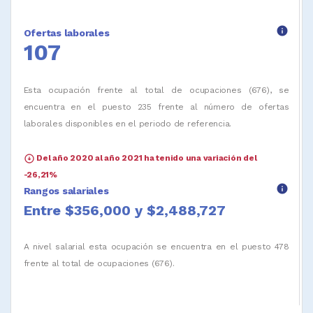
info
Ofertas laborales
107
Esta ocupación frente al total de ocupaciones (676), se
encuentra en el puesto 235 frente al número de ofertas
laborales disponibles en el periodo de referencia.
arrow_circle_down
Del año 2020 al año 2021 ha tenido una variación del
-26,21%
info
Rangos salariales
Entre $356,000 y $2,488,727
A nivel salarial esta ocupación se encuentra en el puesto 478
frente al total de ocupaciones (676).