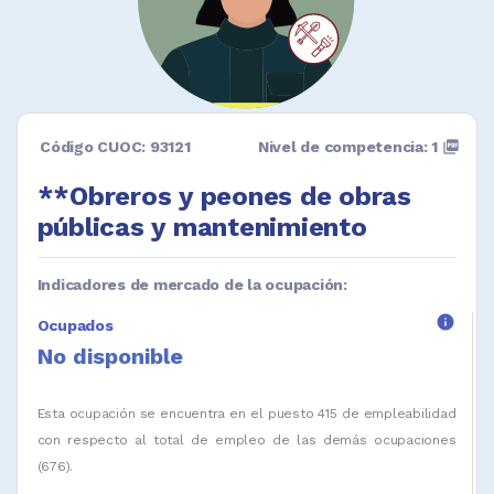
Código CUOC: 93121
Nivel de competencia: 1
picture_as_pdf
**Obreros y peones de obras
públicas y mantenimiento
Indicadores de mercado de la ocupación:
info
Ocupados
No disponible
Esta ocupación se encuentra en el puesto 415 de empleabilidad
con respecto al total de empleo de las demás ocupaciones
(676).