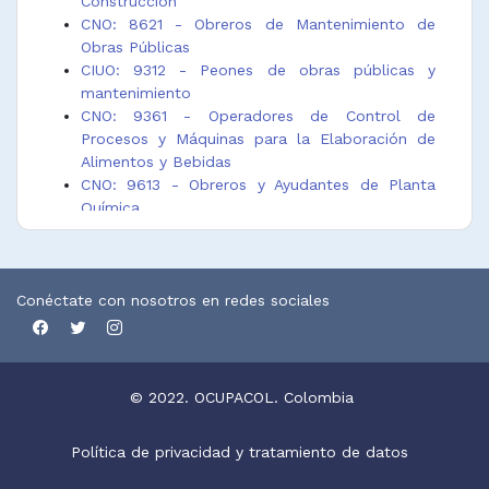
Construcción
CNO: 8621 - Obreros de Mantenimiento de
Obras Públicas
CIUO: 9312 - Peones de obras públicas y
mantenimiento
CNO: 9361 - Operadores de Control de
Procesos y Máquinas para la Elaboración de
Alimentos y Bebidas
CNO: 9613 - Obreros y Ayudantes de Planta
Química
CIUO: La Clasificación Internacional Uniforme de
Ocupaciones.
Conéctate con nosotros en redes sociales
CNO: La Clasificación Nacional de Ocupaciones.
© 2022. OCUPACOL. Colombia
Política de privacidad y tratamiento de datos