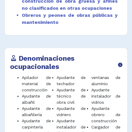
construcción de obra gruesa y afines
Ayudar en los sitios de construcción a
no clasificados en otras ocupaciones
carpinteros, techadores, albañiles e
Obreros y peones de obras públicas y
instaladores de vidrios en actividades de
mantenimiento
rutina relacionadas con la construcción.
Desempeñar funciones afines.
Denominaciones
approval
ocupacionales
info
Apilador de
Ayudante de
ventanas de
material de
techador
aluminio
construcción
Ayudante de
Ayudante
Ayudante de
técnico de
instalador de
albañil
obra civil
vidrios
Ayudante de
Ayudante de
Ayudante
albañilería
vidriero
obrero de
Ayudante de
Ayudante
construcción
carpintería
instalador de
Cargador de