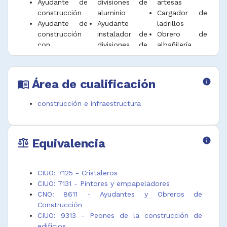
Ayudante de
divisiones de
artesas
construcción
aluminio
Cargador de
Ayudante de
Ayudante
ladrillos
construcción
instalador de
Obrero de
con
divisiones de
albañilería
materiales
baño
Obrero de
tradicionales
Ayudante
construcción
Ayudante de
instalador de
Obrero de
Área de cualificación
info
menu_book
obra
gabinetes de
demolición
Ayudante de
baño y cocina
Obrero de
construcción e infraestructura
pintura de
Ayudante
excavación
construcción
instalador de
Peón de
Ayudante de
puertas y
albañil
Equivalencia
info
plomería
balance
CIUO: 7125 - Cristaleros
CIUO: 7131 - Pintores y empapeladores
CNO: 8611 - Ayudantes y Obreros de
Construcción
CIUO: 9313 - Peones de la construcción de
edificios