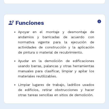
Funciones
info
engineering
Apoyar en el montaje y desmontaje de
andamios y barricadas de acuerdo con
normativa vigente para la ejecución de
actividades de construcción y la aplicación
de pintura o material de recubrimiento.
Ayudar en la demolición de edificaciones
usando barras, palancas y otras herramientas
manuales para clasificar, limpiar y apilar los
materiales reutilizables.
Limpiar lugares de trabajo, ladrillos usados
de edificios, retirar obstrucciones y hacer
otras tareas sencillas en sitios de demolición.
Retirar escombros y otros desechos de los
sitios de construcción, utilizando rastrillos,