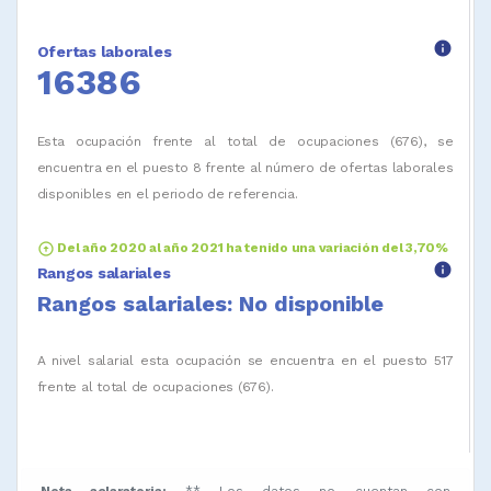
info
Ofertas laborales
16386
Esta ocupación frente al total de ocupaciones (676), se
encuentra en el puesto 8 frente al número de ofertas laborales
disponibles en el periodo de referencia.
arrow_circle_up
Del año 2020 al año 2021 ha tenido una variación del 3,70%
info
Rangos salariales
Rangos salariales: No disponible
A nivel salarial esta ocupación se encuentra en el puesto 517
frente al total de ocupaciones (676).
Nota aclaratoria:
** Los datos no cuentan con