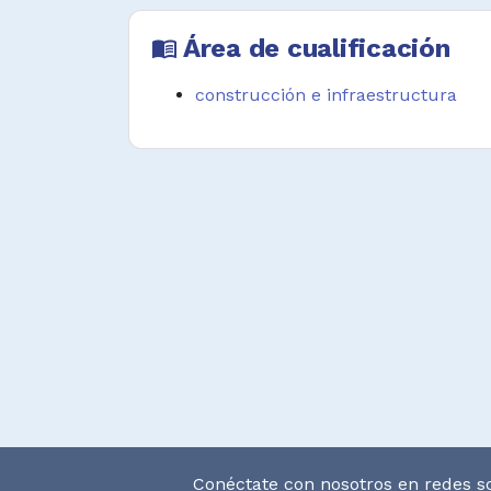
Área de cualificación
menu_book
construcción e infraestructura
Conéctate con nosotros en redes so