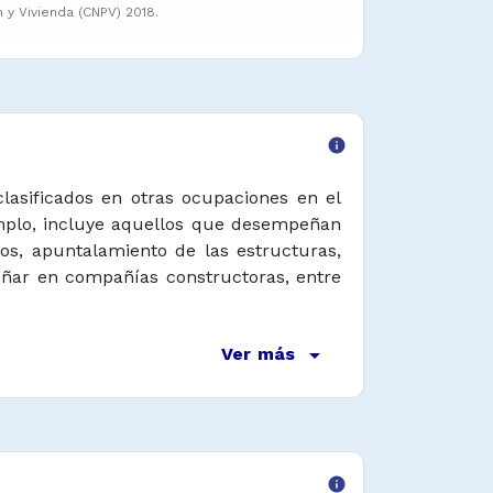
y Vivienda (CNPV) 2018.
info
clasificados en otras ocupaciones en el
jemplo, incluye aquellos que desempeñan
os, apuntalamiento de las estructuras,
ñar en compañías constructoras, entre
arrow_drop_down
Ver más
info