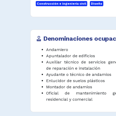
Construcción e ingeniería civil
Diseño
Interpretar especificaciones de 
para determinar la ubicación y
obra.
Desempeñar funciones afines.
Denominaciones ocupac
approval
Andamiero
Apuntalador de edificios
Auxiliar técnico de servicios gen
de reparación e instalación
Ayudante o técnico de andamios
Enlucidor de suelos plásticos
Montador de andamios
Oficial de mantenimiento ge
residencial y comercial