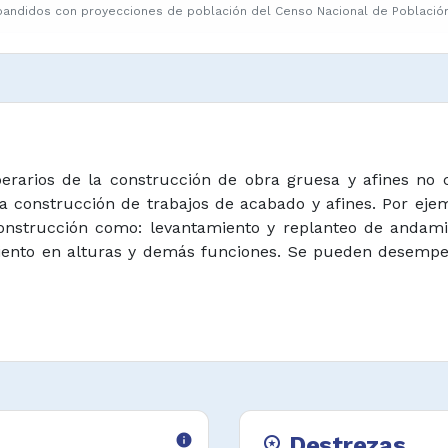
pandidos con proyecciones de población del Censo Nacional de Población 
erarios de la construcción de obra gruesa y afines no 
la construcción de trabajos de acabado y afines. Por e
construcción como: levantamiento y replanteo de andami
miento en alturas y demás funciones. Se pueden desempe
info
Destrezas
workspace_premium