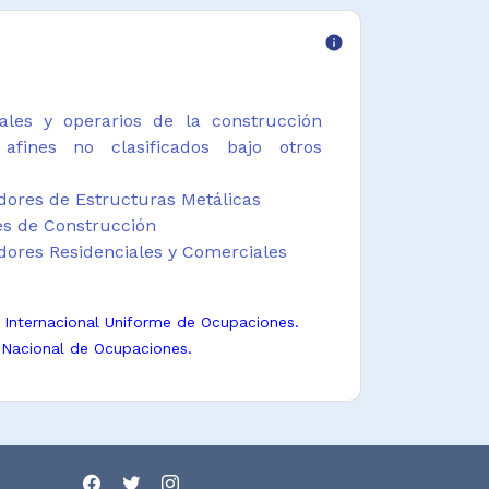
info
iales y operarios de la construcción
afines no clasificados bajo otros
dores de Estructuras Metálicas
les de Construcción
adores Residenciales y Comerciales
n Internacional Uniforme de Ocupaciones.
 Nacional de Ocupaciones.