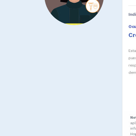
Ind
Oc
Cr
Est
pue
res
dem
No
ap
in
Ho