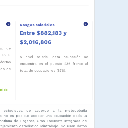
info
info
Rangos salariales
Entre $882,183 y
$2,016,806
tal de
 en el
A nivel salarial esta ocupación se
fertas
encuentra en el puesto 236 frente al
iodo de
total de ocupaciones (676).
enido
 estadística de acuerdo a la metodología
s no es posible asociar una ocupación dada la
ontinua de Hogares, Gran Encuesta Integrada de
amiento estadístico Mintrabajo. Se usan datos