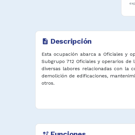
ex
Descripción
description
Esta ocupación abarca a Oficiales y op
Subgrupo 712 Oficiales y operarios de 
diversas labores relacionadas con la 
demolición de edificaciones, manteni
otros.
Funciones
engineering