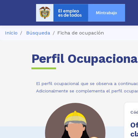
Inicio
Búsqueda
Ficha de ocupación
Perfil Ocupaciona
El perfil ocupacional que se observa a continuac
Adicionalmente se complementa el perfil ocupac
Cód
Of
cl