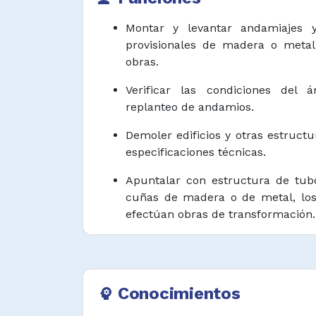
Montar y levantar andamiajes 
provisionales de madera o metal
obras.
Verificar las condiciones del
replanteo de andamios.
Demoler edificios y otras estruct
especificaciones técnicas.
Apuntalar con estructura de tubo
cuñas de madera o de metal, los 
efectúan obras de transformación.
Excavar pozos de agua y fosa
asentar los cimientos de las const
Levantar y alinear chimeneas
Conocimientos
psychology
industriales empleando ladrillos es