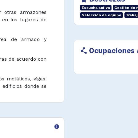
Escucha activa
Gestión de 
y otras armazones
Selección de equipo
Traba
 en los lugares de
 área de armado y
Ocupaciones 
polyline
uras de acuerdo con
s metálicos, vigas,
edificios donde se
s profundas para
rucciones.
 residenciales e
info
peciales.