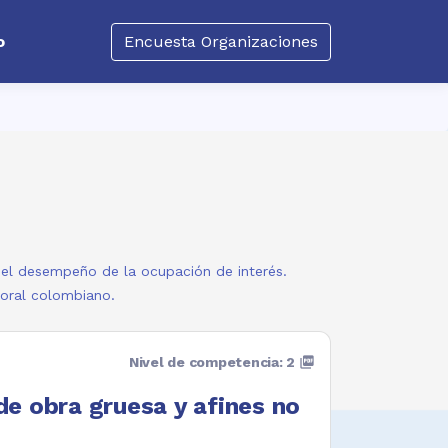
o
Encuesta Organizaciones
a el desempeño de la ocupación de interés.
boral colombiano.
Nivel de competencia: 2
picture_as_pdf
 de obra gruesa y afines no