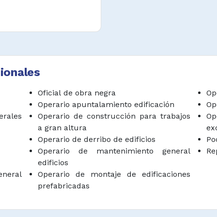
órdenes de trabajo
 procedimiento de
ionales
Oficial de obra negra
Op
Operario apuntalamiento edificación
Op
erales
Operario de construcción para trabajos
Op
a gran altura
ex
Operario de derribo de edificios
Po
Operario de mantenimiento general
Re
edificios
neral
Operario de montaje de edificaciones
prefabricadas