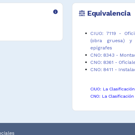
info
Equivalencia
balance
CIUO: 7119 - Ofic
(obra gruesa) y 
epígrafes
CNO: 8343 - Monta
CNO: 8361 - Oficia
CNO: 8411 - Instal
CIUO: La Clasificació
CNO: La Clasificación
ciales