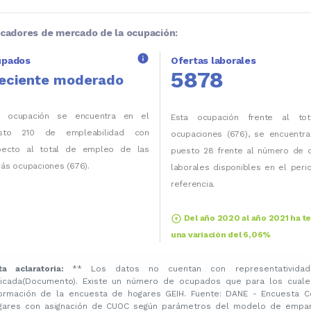
icadores de mercado de la ocupación:
info
upados
Ofertas laborales
5878
eciente moderado
a ocupación se encuentra en el
Esta ocupación frente al to
sto 210 de empleabilidad con
ocupaciones (676), se encuentra
pecto al total de empleo de las
puesto 28 frente al número de o
ás ocupaciones (676).
laborales disponibles en el per
referencia.
arrow_circle_up
Del año 2020 al año 2021 ha t
una variación del 6,06%
ta aclaratoria:
** Los datos no cuentan con representatividad
licada(Documento). Existe un número de ocupados que para los cuale
formación de la encuesta de hogares GEIH. Fuente: DANE - Encuesta C
gares con asignación de CUOC según parámetros del modelo de emparej