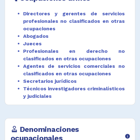
adiciones, contradicciones y objeciones a los
dictámenes o informes derivados de su
Directores y gerentes de servicios
función.
profesionales no clasificados en otras
ocupaciones
Preparar, ejecutar y presentar informes
Abogados
analíticos de situaciones legales concretas,
Jueces
de acuerdo con los análisis o estudios
realizados.
Profesionales en derecho no
clasificados en otras ocupaciones
Registrar documentos sobre transferencias
Agentes de servicios comerciales no
de propiedades, títulos y valores u otros
clasificados en otras ocupaciones
asuntos que requieren registro oficial.
Secretarios jurídicos
Llevar registros de control de procesos
Técnicos investigadores criminalísticos
legales y judiciales.
y judiciales
Asesorar a clientes en asuntos jurídicos y
Asistentes de juzgados, tribunales y
legales, en la redacción y diligenciamiento de
afines
formatos y documentos.
Árbitros
Desempeñar funciones afines.
Denominaciones
approval
ocupacionales
info