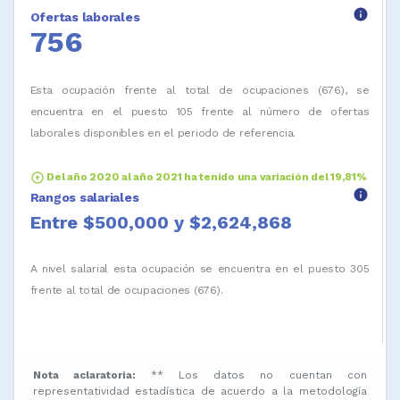
info
Ofertas laborales
756
Esta ocupación frente al total de ocupaciones (676), se
encuentra en el puesto 105 frente al número de ofertas
laborales disponibles en el periodo de referencia.
arrow_circle_up
Del año 2020 al año 2021 ha tenido una variación del 19,81%
info
Rangos salariales
Entre $500,000 y $2,624,868
A nivel salarial esta ocupación se encuentra en el puesto 305
frente al total de ocupaciones (676).
Nota aclaratoria:
** Los datos no cuentan con
representatividad estadística de acuerdo a la metodología