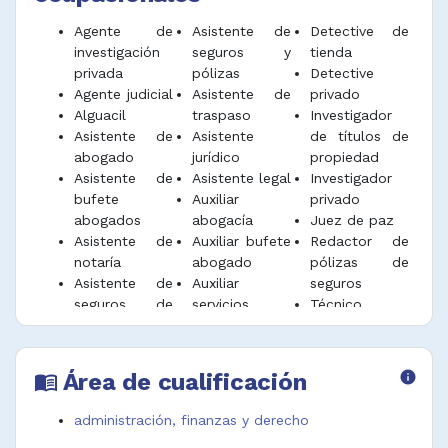
Agente de
Asistente de
Detective de
investigación
seguros y
tienda
privada
pólizas
Detective
Agente judicial
Asistente de
privado
Alguacil
traspaso
Investigador
Asistente de
Asistente
de títulos de
abogado
jurídico
propiedad
Asistente de
Asistente legal
Investigador
bufete
Auxiliar
privado
abogados
abogacía
Juez de paz
Asistente de
Auxiliar bufete
Redactor de
notaría
abogado
pólizas de
Asistente de
Auxiliar
seguros
seguros de
servicios
Técnico
pago de
jurídicos
judicial
siniestros
Dependiente
Tinterillo
judicial
Área de cualificación
info
menu_book
administración, finanzas y derecho