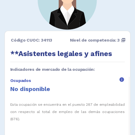
Código CUOC: 34113
Nivel de competencia: 3
picture_as_pdf
**Asistentes legales y afines
Indicadores de mercado de la ocupación:
info
Ocupados
No disponible
Esta ocupación se encuentra en el puesto 287 de empleabilidad
con respecto al total de empleo de las demás ocupaciones
(676).