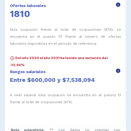
info
Ofertas laborales
1810
Esta ocupación frente al total de ocupaciones (676), se
encuentra en el puesto 57 frente al número de ofertas
laborales disponibles en el periodo de referencia.
arrow_circle_down
Del año 2020 al año 2021 ha tenido una variación del
-12,94%
info
Rangos salariales
Entre $600,000 y $7,538,094
A nivel salarial esta ocupación se encuentra en el puesto 51
frente al total de ocupaciones (676).
Nota aclaratoria:
** Los datos no cuentan con