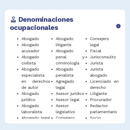
inmobiliarias.
Asistentes legales y afines
Ejercer funciones administrativas y directivas
relacionadas con la práctica legal.
Denominaciones
approval
ocupacionales
info
Instruir a otros abogados para litigar en los
tribunales superiores de justicia.
Abogado
Abogado
Consejero
Desempeñar funciones afines.
Abogado
litigante
legal
acusador
Abogado
Fiscal
Abogado
penal y
Jurisconsulto
civilista
criminología
Jurista
Abogado
Abogado
Jurista
especialista
penalista
abogado
en derechos
Agregado
Licenciado en
de autor
legal
derecho
Abogado
Asesor jurídico
Litigante
jurídico
Asesor legal
Procurador
Abogado
Asesor
Redactor
laboralista
legislativo
parlamentario
Abogado legal
Consejero
Socio
jurídico
abogado