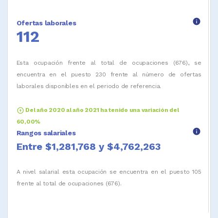
info
Ofertas laborales
112
Esta ocupación frente al total de ocupaciones (676), se
encuentra en el puesto 230 frente al número de ofertas
laborales disponibles en el periodo de referencia.
arrow_circle_up
Del año 2020 al año 2021 ha tenido una variación del
60,00%
info
Rangos salariales
Entre $1,281,768 y $4,762,263
A nivel salarial esta ocupación se encuentra en el puesto 105
frente al total de ocupaciones (676).