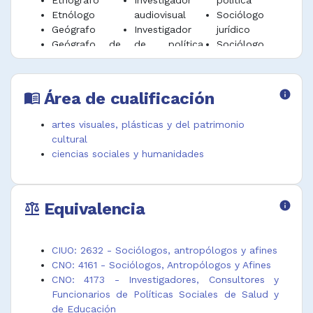
Etnólogo
audiovisual
Sociólogo
Geógrafo
Investigador
jurídico
Geógrafo de
de política
Sociólogo
geografía
social
laboral
Área de cualificación
info
menu_book
artes visuales, plásticas y del patrimonio
cultural
ciencias sociales y humanidades
Equivalencia
info
balance
CIUO: 2632 - Sociólogos, antropólogos y afines
CNO: 4161 - Sociólogos, Antropólogos y Afines
CNO: 4173 - Investigadores, Consultores y
Funcionarios de Políticas Sociales de Salud y
de Educación