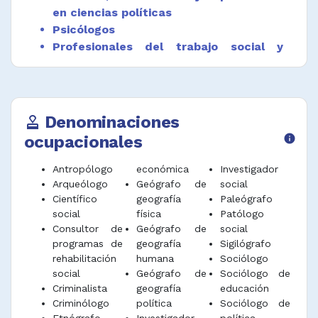
Desarrollar investigaciones para la
en ciencias políticas
construcción de guiones museológicos y
Psicólogos
curatoriales.
Profesionales del trabajo social y
Investigar el origen, desarrollo,
consejeros
comportamiento y evolución del patrimonio
Trabajadores y asistentes sociales y
cultural en sociedades y culturas, mediante el
comunitarios
estudio de las transformaciones de sus
Denominaciones
approval
características físicas, institucionales,
culturales, sociales y del territorio.
ocupacionales
info
Estudiar e investigar sobre el patrimonio
Antropólogo
económica
Investigador
cultural en sociedades, comunidades, grupos
Arqueólogo
Geógrafo de
social
sociales.
Científico
geografía
Paleógrafo
social
física
Patólogo
Estudiar e investigar sobre el desarrollo, la
Consultor de
Geógrafo de
social
estructura, los patrones y pautas sociales, de
programas de
geografía
Sigilógrafo
los grupos étnicos, mestizos, campesinos,
rehabilitación
humana
Sociólogo
organizaciones sociales y civiles humana.
social
Geógrafo de
Sociólogo de
Desempeñar funciones afines.
Criminalista
geografía
educación
Criminólogo
política
Sociólogo de
Etnógrafo
Investigador
política