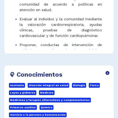
comunidad de acuerdo a políticas en
atención en salud.
Evaluar al individuo y la comunidad mediante
la valoración cardiorrespiratoria, ayudas
clínicas, pruebas de diagnóstico
cardiovascular y de función cardiopulmonar.
Proponer, conductas de intervención de
cuidado cardiorrespiratorio básico,
especializado y crítico según la problemática
en salud cardiorrespiratoria.
Planificar, realizar y evaluar programas de
Conocimientos
info
psychology
rehabilitación cardiorrespiratoria dirigidos a
comunidades con enfermedades
Anatomía
Atención integral en salud
Biología
Física
cardiopulmonares, personas sanas y
deportistas.
Leyes y gobierno
Medicina
Medicinas y terapias alternativas y complementarias
Intervenir terapéuticamente proporcionando
masajes cardiacos externos y respiración
Primeros auxilios
Química
artificial.
Servicio a la persona y humanización