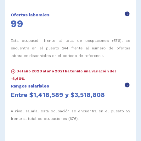
info
Ofertas laborales
99
Esta ocupación frente al total de ocupaciones (676), se
encuentra en el puesto 244 frente al número de ofertas
laborales disponibles en el periodo de referencia.
arrow_circle_down
Del año 2020 al año 2021 ha tenido una variación del
-6,60%
info
Rangos salariales
Entre $1,418,589 y $3,518,808
A nivel salarial esta ocupación se encuentra en el puesto 52
frente al total de ocupaciones (676).