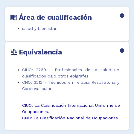
Administrar derivados de la sangre, drogas y
otras sustancias mediante aparatos y otros
Área de cualificación
info
menu_book
dispositivos según instrucciones de
cardiólogos y anestesiólogos.
salud y bienestar
Desempeñar funciones afines.
Equivalencia
info
balance
CIUO: 2269 - Profesionales de la salud no
clasificados bajo otros epígrafes
CNO: 3212 - Técnicos en Terapia Respiratoria y
Cardiovascular
CIUO: La Clasificación Internacional Uniforme de
Ocupaciones.
CNO: La Clasificación Nacional de Ocupaciones.