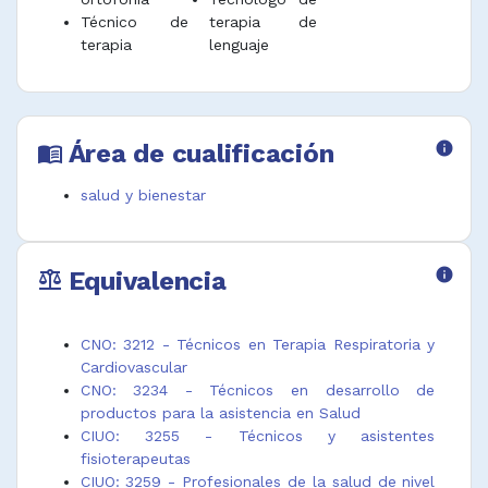
tratamiento respiratorio como oxígeno, aire
Técnico de
terapia de
humidificado o medicamentos.
terapia
lenguaje
Desempeñar funciones afines.
Área de cualificación
info
menu_book
salud y bienestar
Equivalencia
info
balance
CNO: 3212 - Técnicos en Terapia Respiratoria y
Cardiovascular
CNO: 3234 - Técnicos en desarrollo de
productos para la asistencia en Salud
CIUO: 3255 - Técnicos y asistentes
fisioterapeutas
CIUO: 3259 - Profesionales de la salud de nivel