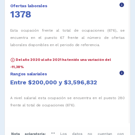
info
Ofertas laborales
1378
Esta ocupación frente al total de ocupaciones (676), se
encuentra en el puesto 67 frente al número de ofertas
laborales disponibles en el periodo de referencia.
arrow_circle_down
Del año 2020 al año 2021 ha tenido una variación del
-11,38%
info
Rangos salariales
Entre $200,000 y $3,596,832
A nivel salarial esta ocupación se encuentra en el puesto 280
frente al total de ocupaciones (676).
Nota aclaratoria:
** Los datos no cuentan con