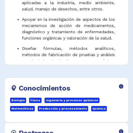
aplicadas a la industria, medio ambiente,
salud, manejo de desechos, entre otros.
Apoyar en la investigación de aspectos de los
mecanismos de acción de medicamentos,
diagnóstico y tratamiento de enfermedades,
funciones orgánicas y valoración de la salud.
Diseñar fórmulas, métodos analíticos,
métodos de fabricación de pruebas y análisis
para la industria de alimentos, petroquímica,
plásticos, caucho, minera, agroquímica, pulpa
y papel, jabones, entre otros.
Diseñar, coordinar y realizar experimentos,
Conocimientos
info
psychology
pruebas, ensayos, caracterizaciones y análisis
de las composiciones químicas, bioquímicas,
Biología
Física
Ingeniería y procesos químicos
materiales, productos naturales y sintéticos,
utilizando diferentes técnicas como la
Matemáticas
Producción y procesamiento
Química
cromatografía, espectroscopia, técnicas de
separación química y física, microscopia,
entre otros.
Destrezas
info
workspace_premium