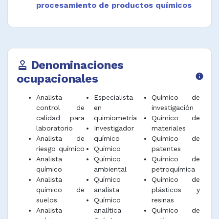
agrónomos, geólogos y otros profesionales.
procesamiento de productos químicos
Realizar consultoría técnica y asesorar sobre
productos químicos y manejo de residuos
peligrosos.
Dirigir, monitorear y desarrollar
Denominaciones
approval
procedimientos, parámetros y estándares de
ocupacionales
info
control de calidad de suministros de
laboratorio, análisis de muestras, materias
Analista
Especialista
Químico de
primas, agentes y productos químicos.
control de
en
investigación
Inspeccionar, auditar y supervisar procesos,
calidad para
quimiometría
Químico de
análisis, laboratorios y productos químicos.
laboratorio
Investigador
materiales
Analista de
químico
Químico de
Vigilar el mantenimiento y validación de
riesgo químico
Químico
patentes
equipos e instrumentos de laboratorio, la
Analista
Químico
Químico de
preparación de soluciones, reactivos y evaluar
químico
ambiental
petroquímica
fórmulas.
Analista
Químico
Químico de
químico de
analista
plásticos y
Dirigir estudios químicos y procedimientos de
suelos
Químico
resinas
prueba de diferentes materiales en la
Analista
analítica
Químico de
industria metalmecánica, entre otros.