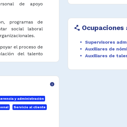
ersonal de apoyo
ión, programas de
Ocupaciones 
polyline
tar social laboral
rganizacionales.
Supervisores admi
apoyar el proceso de
Auxiliares de nóm
lación del talento
Auxiliares de tal
 procedimientos
n de informes
info
talento humano.
 según normativa y
erencia y administración
sonal
Servicio al cliente
con los procesos de
n procedimientos