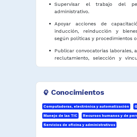
Supervisar el trabajo del p
administrativo.
Apoyar acciones de capacitac
inducción, reinducción y bienes
según políticas y procedimientos o
Publicar convocatorias laborales, 
reclutamiento, selección y vincu
humano según políticas y
organizacionales.
Apoyar en la elaboració
Conocimientos
psychology
correspondientes a la gestión del 
Apoyar la generación de nómina
Computadoras, electrónica y automatización
G
políticas organizacionales.
Manejo de las TIC
Recursos humanos y de per
Brindar información relacionada 
Servicios de oficina y administrativos
gestión humana de acuerdo co