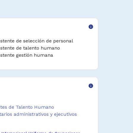
info
istente de selección de personal
istente de talento humano
istente gestión humana
info
entes de Talento Humano
arios administrativos y ejecutivos