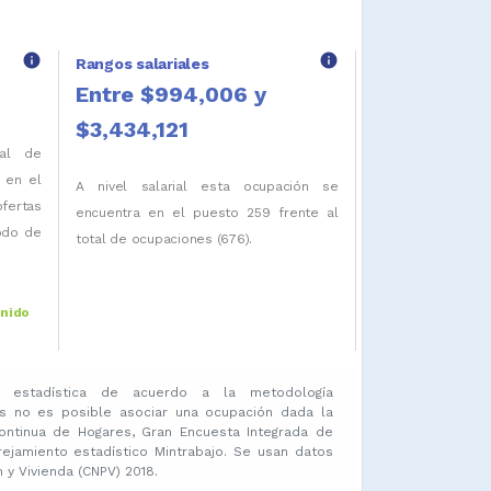
info
info
Rangos salariales
Entre $994,006 y
$3,434,121
tal de
 en el
A nivel salarial esta ocupación se
fertas
encuentra en el puesto 259 frente al
iodo de
total de ocupaciones (676).
enido
 estadística de acuerdo a la metodología
s no es posible asociar una ocupación dada la
ontinua de Hogares, Gran Encuesta Integrada de
amiento estadístico Mintrabajo. Se usan datos
y Vivienda (CNPV) 2018.