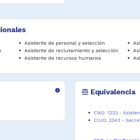
ionales
Asistente de personal y selección
As
s
Asistente de reclutamiento y selección
As
Asistente de recursos humanos
As
info
Equivalencia
balance
CNO: 1223 - Asist
CIUO: 3343 - Secret