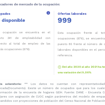
icadores de mercado de la ocupación:
info
upados
Ofertas laborales
999
 disponible
a ocupación se encuentra en el
Esta ocupación frente al to
sto 341 de empleabilidad con
ocupaciones (676), se encuentra
pecto al total de empleo de las
puesto 85 frente al número de o
ás ocupaciones (676).
laborales disponibles en el per
referencia.
arrow_circle_up
Del año 2020 al año 2021 ha t
una variación del 9,06%
ta aclaratoria:
** Los datos no cuentan con representatividad
licada(Documento). Existe un número de ocupados que para los cuale
formación de la encuesta de hogares GEIH. Fuente: DANE - Encuesta C
gares con asignación de CUOC según parámetros del modelo de emparej
pandidos con proyecciones de población del Censo Nacional de Población 