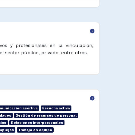
info
vos y profesionales en la vinculación,
 sector público, privado, entre otros.
info
municación asertiva
Escucha activa
idades
Gestión de recursos de personal
tico
Relaciones interpersonales
mplejos
Trabajo en equipo