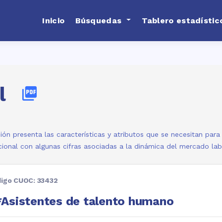
Inicio
Búsquedas
Tablero estadístic
l
picture_as_pdf
ión presenta las características y atributos que se necesitan par
ional con algunas cifras asociadas a la dinámica del mercado la
igo CUOC: 33432
Asistentes de talento humano