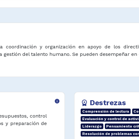
a coordinación y organización en apoyo de los directi
 la gestión del talento humano. Se pueden desempeñar en el
info
Destrezas
workspace_premium
Comprensión de lectura
Co
esupuestos, control
Evaluación y control de activ
os y preparación de
Liderazgo
Pensamiento crí
Resolución de problemas co