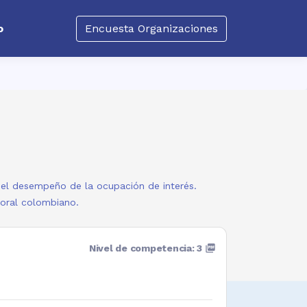
o
Encuesta Organizaciones
a el desempeño de la ocupación de interés.
boral colombiano.
Nivel de competencia: 3
picture_as_pdf