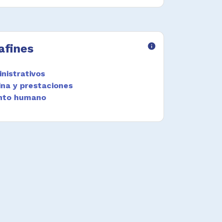
afines
info
nistrativos
ina y prestaciones
ento humano