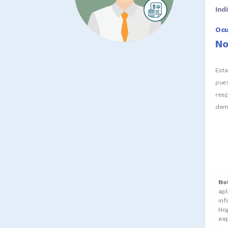
Ind
Oc
No
Est
pue
res
dem
No
ap
in
Ho
ex