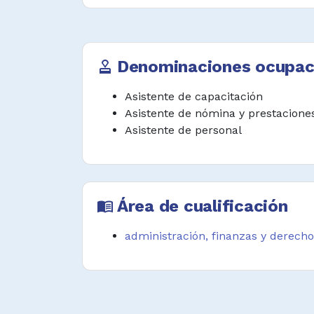
organizacionales.
Desempeñar funciones afines.
Denominaciones ocupac
approval
Asistente de capacitación
Asistente de nómina y prestacione
Asistente de personal
Área de cualificación
menu_book
administración, finanzas y derecho