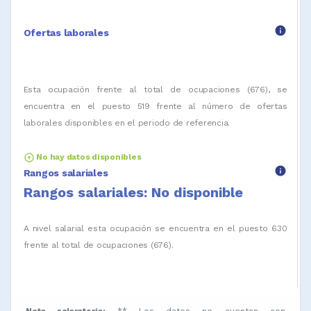
info
Ofertas laborales
Esta ocupación frente al total de ocupaciones (676), se
encuentra en el puesto 519 frente al número de ofertas
laborales disponibles en el periodo de referencia.
arrow_circle_up
No hay datos disponibles
info
Rangos salariales
Rangos salariales: No disponible
A nivel salarial esta ocupación se encuentra en el puesto 630
frente al total de ocupaciones (676).
Nota aclaratoria:
** Los datos no cuentan con