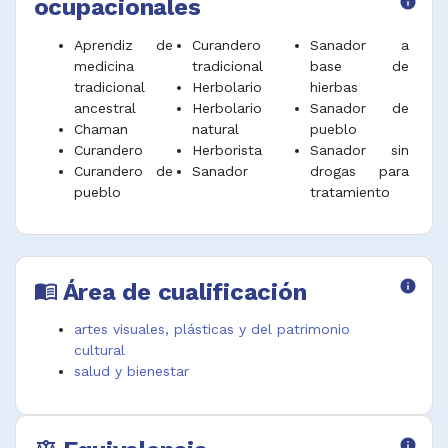
ocupacionales
info
Aprendiz de
Curandero
Sanador a
medicina
tradicional
base de
tradicional
Herbolario
hierbas
ancestral
Herbolario
Sanador de
Chaman
natural
pueblo
Curandero
Herborista
Sanador sin
Curandero de
Sanador
drogas para
pueblo
tratamiento
Área de cualificación
info
menu_book
artes visuales, plásticas y del patrimonio
cultural
salud y bienestar
info