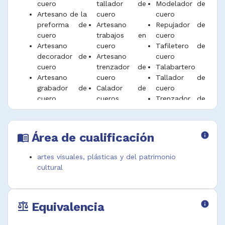
cuero
tallador de
Modelador de
Artesano de la
cuero
cuero
preforma de
Artesano
Repujador de
cuero
trabajos en
cuero
Artesano
cuero
Tafiletero de
decorador de
Artesano
cuero
cuero
trenzador de
Talabartero
Artesano
cuero
Tallador de
grabador de
Calador de
cuero
cuero
cueros
Trenzador de
Artesano
Decorador de
cuero crudo
marroquinero
artículos en
Artesano
cuero
Área de cualificación
info
menu_book
repujador de
artes visuales, plásticas y del patrimonio
cultural
Equivalencia
info
balance