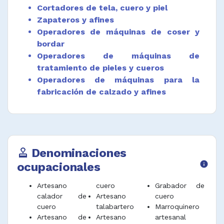
Cortadores de tela, cuero y piel
Realizar procesos de preparación a las piezas
Zapateros y afines
cortadas como desbaste de bordes,
Operadores de máquinas de coser y
perforación y tintura de bordes.
bordar
Operadores de máquinas de
Armar piezas de marroquinería de acuerdo
con procedimiento técnico.
tratamiento de pieles y cueros
Operadores de máquinas para la
Planear producción artesanal de acuerdo con
fabricación de calzado y afines
sistema productivo y métodos técnicos.
Desempeñar funciones afines.
Denominaciones
approval
ocupacionales
info
Artesano
cuero
Grabador de
calador de
Artesano
cuero
cuero
talabartero
Marroquinero
Artesano de
Artesano
artesanal