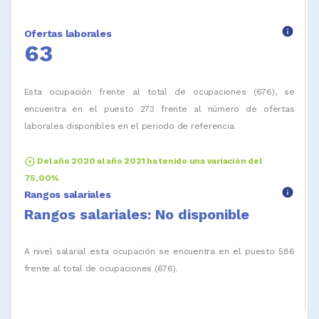
info
Ofertas laborales
63
Esta ocupación frente al total de ocupaciones (676), se
encuentra en el puesto 273 frente al número de ofertas
laborales disponibles en el periodo de referencia.
arrow_circle_up
Del año 2020 al año 2021 ha tenido una variación del
75,00%
info
Rangos salariales
Rangos salariales: No disponible
A nivel salarial esta ocupación se encuentra en el puesto 586
frente al total de ocupaciones (676).