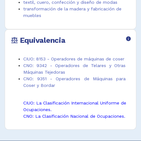
textil, cuero, confección y diseño de modas
fileteadora de
máquina de
Operador de
transformación de la madera y fabricación de
confección
coser pieles
máquina
muebles
Operador de
Operador de
zigzadora
máquina
máquina de
Operador de
basteadora
coser prendas
máquinas para
Equivalencia
info
Operador de
de cuero
coser y bordar
balance
máquina
Operador de
Operador
bordadora
máquina de
máquina
Operador de
coser prendas
confección
CIUO: 8153 - Operadores de máquinas de coser
máquina
de vestir
ropa femenina
CNO: 9342 - Operadores de Telares y Otras
bordadora de
Operador de
Operador
Máquinas Tejedoras
confección
máquina de
máquina de
CNO: 9351 - Operadores de Máquinas para
Operador de
coser
coser doble
Coser y Bordar
máquina
sombreros
aguja
confección
Operador de
Operador
CIUO: La Clasificación Internacional Uniforme de
cuero
máquina de
máquina de
Ocupaciones.
Operador de
coser
coser
CNO: La Clasificación Nacional de Ocupaciones.
máquina de
tapicería de
marroquinería
acolchado
muebles
Operador
Operador de
Operador de
máquina plana
máquina de
máquina de
bordadora y