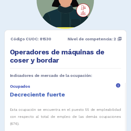
Código CUOC: 81530
Nivel de competencia: 2
picture_as_pdf
Operadores de máquinas de
coser y bordar
Indicadores de mercado de la ocupación:
info
Ocupados
Decreciente fuerte
Esta ocupación se encuentra en el puesto 55 de empleabilidad
con respecto al total de empleo de las demás ocupaciones
(676).