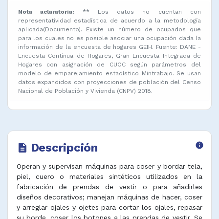
Nota aclaratoria:
** Los datos no cuentan con
representatividad estadística de acuerdo a la metodología
aplicada(Documento). Existe un número de ocupados que
para los cuales no es posible asociar una ocupación dada la
información de la encuesta de hogares GEIH. Fuente: DANE -
Encuesta Continua de Hogares, Gran Encuesta Integrada de
Hogares con asignación de CUOC según parámetros del
modelo de emparejamiento estadístico Mintrabajo. Se usan
datos expandidos con proyecciones de población del Censo
Nacional de Población y Vivienda (CNPV) 2018.
Descripción
info
description
Operan y supervisan máquinas para coser y bordar tela,
piel, cuero o materiales sintéticos utilizados en la
fabricación de prendas de vestir o para añadirles
diseños decorativos; manejan máquinas de hacer, coser
y arreglar ojales y ojetes para cortar los ojales, repasar
su borde, coser los botones a las prendas de vestir. Se