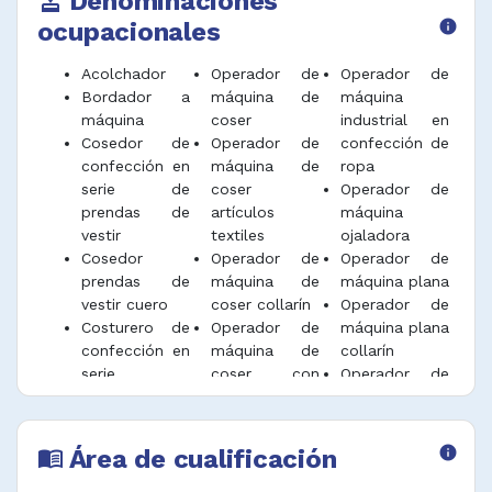
Denominaciones
approval
ocupacionales
info
Acolchador
Operador de
Operador de
Bordador a
máquina de
máquina
máquina
coser
industrial en
Cosedor de
Operador de
confección de
confección en
máquina de
ropa
serie de
coser
Operador de
prendas de
artículos
máquina
vestir
textiles
ojaladora
Cosedor
Operador de
Operador de
prendas de
máquina de
máquina plana
vestir cuero
coser collarín
Operador de
Costurero de
Operador de
máquina plana
confección en
máquina de
collarín
serie
coser con
Operador de
Empretinador
doble aguja
máquina plana
de confección
Operador de
de confección
Fileteador
máquina de
Operador de
Área de cualificación
info
menu_book
confección
coser cuero
máquina plana
Operador de
Operador de
fileteadora