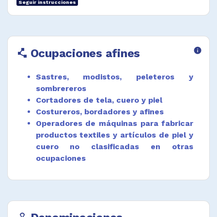
Seguir instrucciones
coser semiautomáticas equipadas con varios
cabezales de costura controladas por
cadenas de patrones que aplican diversos
diseños.
Ocupaciones afines
info
polyline
Interpretar diseños y preparar mecanismos
para el proceso.
Sastres, modistos, peleteros y
Realizar tareas de mantenimiento básico,
sombrereros
como la sustitución de las agujas, limpieza y
lubricación de la máquina.
Cortadores de tela, cuero y piel
Costureros, bordadores y afines
Desempeñar funciones afines.
Operadores de máquinas para fabricar
productos textiles y artículos de piel y
cuero no clasificadas en otras
ocupaciones