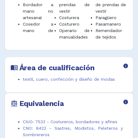
Bordador a
prendas de
de prendas de
mano no
vestir
vestir
artesanal
Costurera
Paragüero
Cosedor a
Costurero
Pasamanero
mano de
Operario de
Remendador
manualidades
de tejidos
Área de cualificación
info
menu_book
textil, cuero, confección y diseño de modas
Equivalencia
info
balance
CIUO: 7533 - Costureros, bordadores y afines
CNO: 8422 - Sastres, Modistos, Peleteros y
Sombrereros