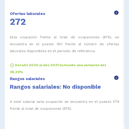
info
Ofertas laborales
272
Esta ocupación frente al total de ocupaciones (676), se
encuentra en el puesto 160 frente al número de ofertas
laborales disponibles en el periodo de referencia.
arrow_circle_up
Del año 2020 al año 2021 ha tenido una variación del
28,30%
info
Rangos salariales
Rangos salariales: No disponible
A nivel salarial esta ocupación se encuentra en el puesto 579
frente al total de ocupaciones (676).