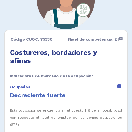
Código CUOC: 75330
Nivel de competencia: 2
picture_as_pdf
Costureros, bordadores y
afines
Indicadores de mercado de la ocupación:
info
Ocupados
Decreciente fuerte
Esta ocupación se encuentra en el puesto 146 de empleabilidad
con respecto al total de empleo de las demás ocupaciones
(676).