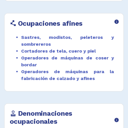
ángulos a los extremos de las varillas y
unirlas de tal modo que queden sujetas al
plegarse la sombrilla.
Ocupaciones afines
info
polyline
Confeccionar y montar telas gruesas, lonas y
materiales análogos en velas, toldos, tiendas
y otros artículos de lona impermeable.
Sastres, modistos, peleteros y
sombrereros
Desempeñar funciones afines.
Cortadores de tela, cuero y piel
Operadores de máquinas de coser y
bordar
Operadores de máquinas para la
fabricación de calzado y afines
Denominaciones
approval
ocupacionales
info