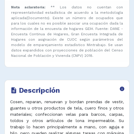
Nota aclaratoria:
** Los datos no cuentan con
representatividad estadística de acuerdo a la metodología
aplicada(Documento). Existe un número de ocupados que
para los cuales no es posible asociar una ocupación dada la
información de la encuesta de hogares GEIH. Fuente: DANE -
Encuesta Continua de Hogares, Gran Encuesta Integrada de
Hogares con asignación de CUOC según parámetros del
modelo de emparejamiento estadístico Mintrabajo. Se usan
datos expandidos con proyecciones de población del Censo
Nacional de Población y Vivienda (CNPV) 2018.
Descripción
info
description
Cosen, reparan, renuevan y bordan prendas de vestir,
guantes u otros productos de tela, cuero finos y otros
materiales; confeccionan velas para barcos, carpas,
toldos y otros artículos de lona impermeable. Su
trabajo lo hacen principalmente a mano, con aguja e
hilo, pero pueden realizar algunas tareas con máquina