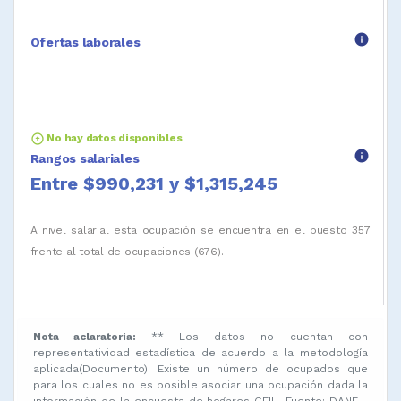
info
Ofertas laborales
arrow_circle_up
No hay datos disponibles
info
Rangos salariales
Entre $990,231 y $1,315,245
A nivel salarial esta ocupación se encuentra en el puesto 357
frente al total de ocupaciones (676).
Nota aclaratoria:
** Los datos no cuentan con
representatividad estadística de acuerdo a la metodología
aplicada(Documento). Existe un número de ocupados que
para los cuales no es posible asociar una ocupación dada la
información de la encuesta de hogares GEIH. Fuente: DANE -