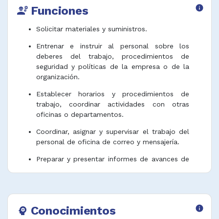
Funciones
info
engineering
Solicitar materiales y suministros.
Entrenar e instruir al personal sobre los
deberes del trabajo, procedimientos de
seguridad y políticas de la empresa o de la
organización.
Establecer horarios y procedimientos de
trabajo, coordinar actividades con otras
oficinas o departamentos.
Coordinar, asignar y supervisar el trabajo del
personal de oficina de correo y mensajería.
Preparar y presentar informes de avances de
las actividades.
Garantizar el funcionamiento de equipos y
maquinaria, velar por su mantenimiento y
reparación.
Conocimientos
info
psychology