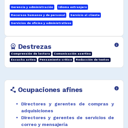
Desempeñar funciones afines.
Gerencia y administración
Idioma extranjero
Recursos humanos y de personal
Servicio al cliente
Servicios de oficina y administrativos
Destrezas
info
workspace_premium
Comprensión de lectura
Comunicación asertiva
Escucha activa
Pensamiento crítico
Redacción de textos
Ocupaciones afines
info
polyline
Directores y gerentes de compras y
adquisiciones
Directores y gerentes de servicios de
correo y mensajería