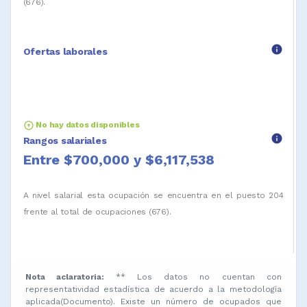
(676).
info
Ofertas laborales
arrow_circle_up
No hay datos disponibles
info
Rangos salariales
Entre $700,000 y $6,117,538
A nivel salarial esta ocupación se encuentra en el puesto 204
frente al total de ocupaciones (676).
Nota aclaratoria:
** Los datos no cuentan con
representatividad estadística de acuerdo a la metodología
aplicada(Documento). Existe un número de ocupados que