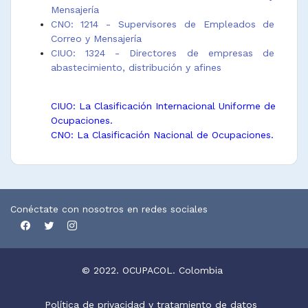
Mensajería
CNO: 1214 - Supervisores de Empleados de
Correo y Mensajería
CIUO: 1324 - Directores de empresas de
abastecimiento, distribución y afines
CIUO: La Clasificación Internacional Uniforme de
Ocupaciones.
CNO: La Clasificación Nacional de Ocupaciones.
Conéctate con nosotros en redes sociales
© 2022. OCUPACOL. Colombia
Política de privacidad y tratamiento de datos