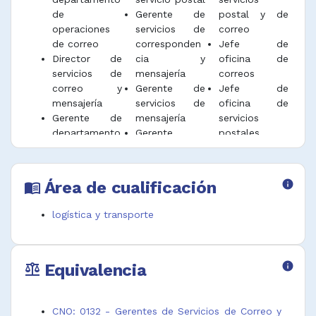
de
Gerente de
postal y de
operaciones
servicios de
correo
de correo
corresponden
Jefe de
Director de
cia y
oficina de
servicios de
mensajería
correos
correo y
Gerente de
Jefe de
mensajería
servicios de
oficina de
Gerente de
mensajería
servicios
departamento
Gerente
postales
de
servicios de
Jefe de
operaciones
correo
oficina postal
de correo
Gerente
Jefe
Área de cualificación
info
menu_book
Gerente de
servicios de
operaciones
empresa de
correo y
mensajería
logística y transporte
servicio postal
mensajería
Jefe servicios
y correo
Gerente
postales
Gerente de
servicios de
Equivalencia
info
planta de
courier
balance
CNO: 0132 - Gerentes de Servicios de Correo y