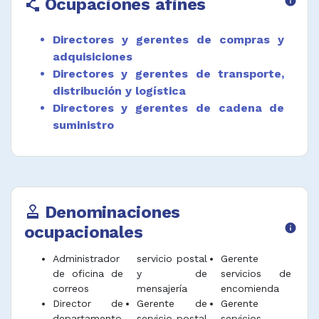
Ocupaciones afines
info
polyline
con políticas, estrategias de gestión y de la
empresa u organización.
Directores y gerentes de compras y
Planear, dirigir y supervisar la formación,
adquisiciones
entrenamiento, rendimiento, selección y
Directores y gerentes de transporte,
contratación del personal de acuerdo con
distribución y logística
políticas y normativa de la empresa o
Directores y gerentes de cadena de
departamento.
suministro
Desempeñar funciones afines.
Denominaciones
approval
ocupacionales
info
Administrador
servicio postal
Gerente
de oficina de
y de
servicios de
correos
mensajería
encomienda
Director de
Gerente de
Gerente
departamento
servicio postal
servicios