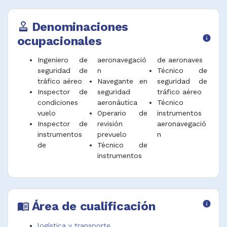
instaladores en electrónica
Denominaciones
approval
ocupacionales
info
Ingeniero de
aeronavegació
de aeronaves
seguridad de
n
Técnico de
tráfico aéreo
Navegante en
seguridad de
Inspector de
seguridad
tráfico aéreo
condiciones
aeronáutica
Técnico
vuelo
Operario de
instrumentos
Inspector de
revisión
aeronavegació
instrumentos
prevuelo
n
de
Técnico de
instrumentos
Área de cualificación
info
menu_book
logística y transporte