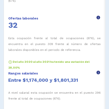
(676).
info
Ofertas laborales
32
Esta ocupación frente al total de ocupaciones (676), se
encuentra en el puesto 309 frente al número de ofertas
laborales disponibles en el periodo de referencia.
arrow_circle_up
Del año 2020 al año 2021 ha tenido una variación del
28,00%
info
Rangos salariales
Entre $1,174,000 y $1,801,331
A nivel salarial esta ocupación se encuentra en el puesto 296
frente al total de ocupaciones (676).