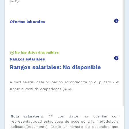
(676).
info
Ofertas laborales
arrow_circle_up
No hay datos disponibles
info
Rangos salariales
Rangos salariales: No disponible
A nivel salarial esta ocupación se encuentra en el puesto 280
frente al total de ocupaciones (676).
Nota aclaratoria:
** Los datos no cuentan con
representatividad estadística de acuerdo a la metodología
aplicada(Documento). Existe un número de ocupados que