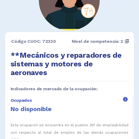
Código CUOC: 72320
Nivel de competencia: 2
picture_as_pdf
**Mecánicos y reparadores de
sistemas y motores de
aeronaves
Indicadores de mercado de la ocupación:
info
Ocupados
No disponible
Esta ocupación se encuentra en el puesto 391 de empleabilidad
con respecto al total de empleo de las demás ocupaciones