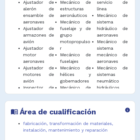
Ajustador de
Mecánico de
servicio de
Ensamblar, fijar e instalar partes
alerón de
estructuras
línea
prefabricadas y sub-ensambles como
ensamble de
aeronáuticos
Mecánico de
cubiertas, controles de vuelo, sistemas
aeronaves
Mecánico de
sistema
hidráulicos y otros sistemas mecánicos.
Ajustador de
fuselaje y de
hidráulico de
Comprobar e inspeccionar el funcionamiento
armazones de
grupo
aeronaves
de sistemas estructurales y mecánicos de las
avión
motopropulso
Mecánico de
aeronaves de acuerdo con estándares de
Ajustador de
r
sistema
funcionamiento y calidad.
motor de
Mecánico de
mecánico de
aeronaves
fuselajes
aeronaves
Apoyar en la movilización de aeronaves al
Ajustador de
Mecánico de
Mecánico de
área de mantenimiento utilizando equipos
motores de
hélices y
sistemas
para su desplazamiento.
avión
gobernadores
neumático
Inspector de
Mecánico de
hidráulicos
Desempeñar funciones afines.
reparación y
helicópteros
para aviación
revisión de
Mecánico de
Mecánico de
aeronaves
instrumentos
turbinas de
Área de cualificación
info
menu_book
Inspector de
de
aeronaves
reparación y
aeronavegació
Mecánico
fabricación, transformación de materiales,
revisión de
n
hidráulico de
instalación, mantenimiento y reparación
motores de
Mecánico de
aeronaves
aeronaves
mantenimient
Montador de