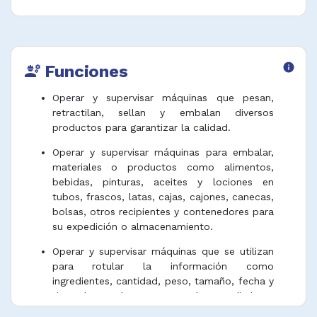
Funciones
info
engineering
Operar y supervisar máquinas que pesan,
retractilan, sellan y embalan diversos
productos para garantizar la calidad.
Operar y supervisar máquinas para embalar,
materiales o productos como alimentos,
bebidas, pinturas, aceites y lociones en
tubos, frascos, latas, cajas, cajones, canecas,
bolsas, otros recipientes y contenedores para
su expedición o almacenamiento.
Operar y supervisar máquinas que se utilizan
para rotular la información como
ingredientes, cantidad, peso, tamaño, fecha y
tipo de producto empacado en distintos
recipientes con encolados o por otros