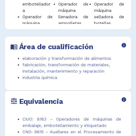
embotellador
Operador de
Operador de
a
máquina
máquina
Operador de
llenadora de
selladora de
máquina
ampolletas
botellas
enfardadora
Área de cualificación
info
menu_book
elaboración y transformación de alimentos
fabricación, transformación de materiales,
instalación, mantenimiento y reparación
industria química
Equivalencia
info
balance
CIUO: 8183 - Operadores de máquinas de
embalaje, embotellamiento y etiquetado
CNO: 9615 - Auxiliares en el Procesamiento de