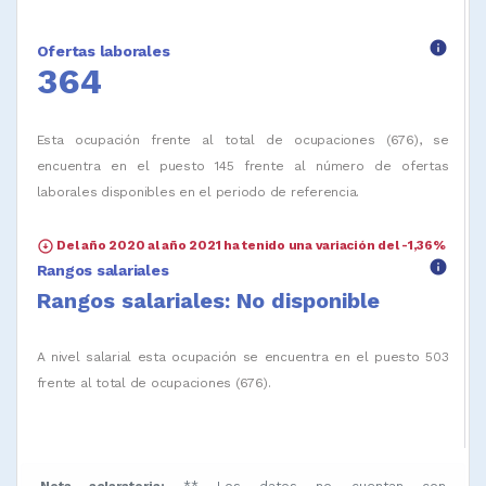
info
Ofertas laborales
364
Esta ocupación frente al total de ocupaciones (676), se
encuentra en el puesto 145 frente al número de ofertas
laborales disponibles en el periodo de referencia.
arrow_circle_down
Del año 2020 al año 2021 ha tenido una variación del -1,36%
info
Rangos salariales
Rangos salariales: No disponible
A nivel salarial esta ocupación se encuentra en el puesto 503
frente al total de ocupaciones (676).
Nota aclaratoria:
** Los datos no cuentan con