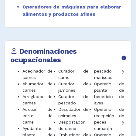
retirar escamas, separar filetes y arreglar
Operadores de máquinas para elaborar
productos cárnicos manteniendo la cadena
alimentos y productos afines
de frio.
Curar carne, pescado, pollo y productos
cárnicos frotándolos con sal o metiéndolos
en salmuera, de acuerdo con instrucciones
técnicas.
Denominaciones
approval
Operar máquinas cámaras u hornos para
ocupacionales
info
ahumar, enlatar, embolsar, embalar y
empacar productos de carne, pollo, pescado
Acecinador de
Curador de
pescado y
y mariscos.
carnes
carne
mariscos
Ahumador de
Curador de
Operario de
Desprender la carne de crustáceos o peces
carnes
jamones
planta de
para el procesamiento y enlatado de acuerdo
Arreglador de
Curador de
beneficio de
con instrucciones técnicas.
carnes
pescado
aves
Auxiliar de
Desollador de
Operario de
Garantizar la cadena de frío, conservación,
corte de
animales
recepción de
envase al vacío y presentación del producto
carne
Despostador
peces y
de acuerdo a las normativas existentes.
Ayudante de
de carne
camarón
Desempeñar funciones afines.
planta de
Embutidor de
Operario de