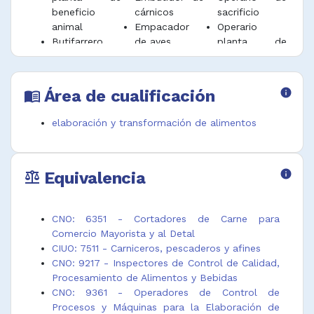
beneficio
cárnicos
sacrificio
animal
Empacador
Operario
Butifarrero
de aves
planta de
Carnicero
Empacador
beneficio
Carnicero
de cárnicos
animal
industrial
Fileteador de
Pelador de
Área de cualificación
info
menu_book
Carnicero
pescado
camarones
matarife
Lavador de
Porcionador
elaboración y transformación de alimentos
Carnicero
carne
de carne
mayorista y al
Lavador reses
Preparador de
detal
carnicería
jamones
Equivalencia
info
Chacinero
Matarife
Preparador de
balance
Clasificador
Matarife
pescado
de aves de
carnicero
Procesador de
beneficiadero
Operario de
camarón
CNO: 6351 - Cortadores de Carne para
Clasificador
clasificación y
Procesador de
Comercio Mayorista y al Detal
de carne
pesaje
mariscos
CIUO: 7511 - Carniceros, pescaderos y afines
Clasificador
Operario de
Productor de
CNO: 9217 - Inspectores de Control de Calidad,
de pescado
cuarto frio
embutidos
Procesamiento de Alimentos y Bebidas
Cortador
Operario de
artesanales
CNO: 9361 - Operadores de Control de
carne
descabezado,
Puntillero de
Procesos y Máquinas para la Elaboración de