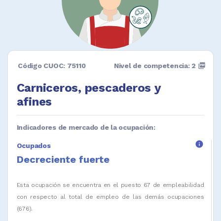
Código CUOC: 75110
Nivel de competencia: 2
picture_as_pdf
Carniceros, pescaderos y
afines
Indicadores de mercado de la ocupación:
info
Ocupados
Decreciente fuerte
Esta ocupación se encuentra en el puesto 67 de empleabilidad
con respecto al total de empleo de las demás ocupaciones
(676).