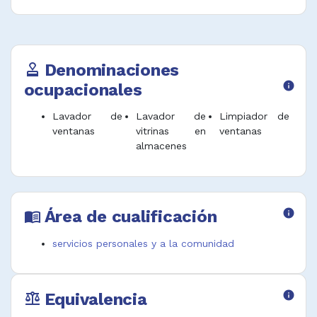
Denominaciones
approval
ocupacionales
info
Lavador de
Lavador de
Limpiador de
ventanas
vitrinas en
ventanas
almacenes
Área de cualificación
info
menu_book
servicios personales y a la comunidad
Equivalencia
info
balance