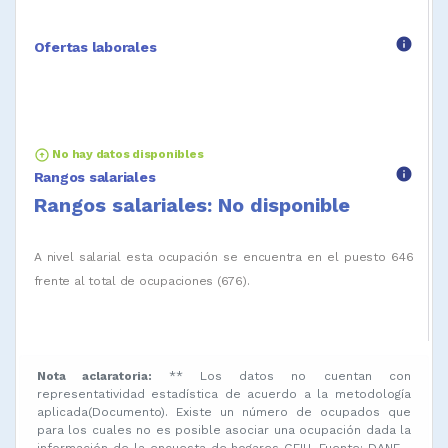
info
Ofertas laborales
arrow_circle_up
No hay datos disponibles
info
Rangos salariales
Rangos salariales: No disponible
A nivel salarial esta ocupación se encuentra en el puesto 646
frente al total de ocupaciones (676).
Nota aclaratoria:
** Los datos no cuentan con
representatividad estadística de acuerdo a la metodología
aplicada(Documento). Existe un número de ocupados que
para los cuales no es posible asociar una ocupación dada la
información de la encuesta de hogares GEIH. Fuente: DANE -