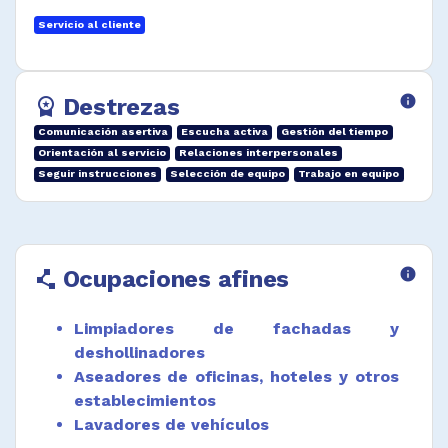
Servicio al cliente
Destrezas
info
workspace_premium
Comunicación asertiva
Escucha activa
Gestión del tiempo
Orientación al servicio
Relaciones interpersonales
Seguir instrucciones
Selección de equipo
Trabajo en equipo
Ocupaciones afines
info
polyline
Limpiadores de fachadas y
deshollinadores
Aseadores de oficinas, hoteles y otros
establecimientos
Lavadores de vehículos