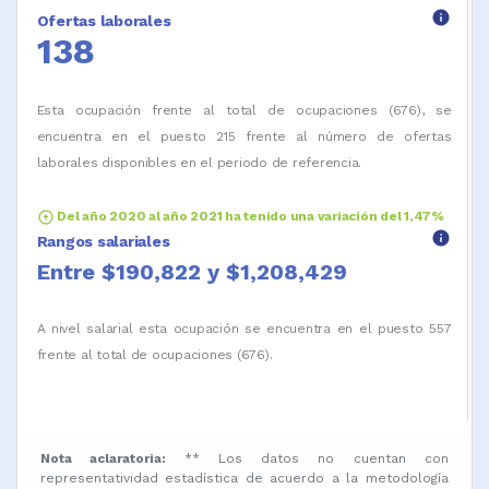
info
Ofertas laborales
138
Esta ocupación frente al total de ocupaciones (676), se
encuentra en el puesto 215 frente al número de ofertas
laborales disponibles en el periodo de referencia.
arrow_circle_up
Del año 2020 al año 2021 ha tenido una variación del 1,47%
info
Rangos salariales
Entre $190,822 y $1,208,429
A nivel salarial esta ocupación se encuentra en el puesto 557
frente al total de ocupaciones (676).
Nota aclaratoria:
** Los datos no cuentan con
representatividad estadística de acuerdo a la metodología