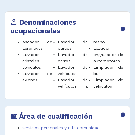
Denominaciones
approval
ocupacionales
info
Aseador de
Lavador de
mano
aeronaves
barcos
Lavador
Lavador
Lavador de
engrasador de
cristales
carros
automotores
vehículos
Lavador de
Limpiador de
Lavador de
vehículos
bus
aviones
Lavador de
Limpiador de
vehículos a
vehículos
Área de cualificación
info
menu_book
servicios personales y a la comunidad