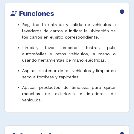
Funciones
info
engineering
Registrar la entrada y salida de vehículos a
lavaderos de carros e indicar la ubicación de
los carros en el sitio correspondiente.
Limpiar, lavar, encerar, lustrar, pulir
automóviles y otros vehículos, a mano o
usando herramientas de mano eléctricas.
Aspirar el interior de los vehículos y limpiar en
seco alfombras y tapicerías.
Aplicar productos de limpieza para quitar
manchas de exteriores e interiores de
vehículos.
Lavar y pulir ventanas de vehículos.
Vaciar y limpiar compartimentos de vehículos.
Lavar neumáticos, rines, arcos de ruedas y