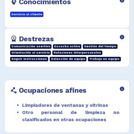
Conocimientos
info
psychology
ennegrecer neumáticos de vehículos.
Desempeñar funciones afines.
Servicio al cliente
Destrezas
info
workspace_premium
Comunicación asertiva
Escucha activa
Gestión del tiempo
Orientación al servicio
Relaciones interpersonales
Seguir instrucciones
Selección de equipo
Trabajo en equipo
Ocupaciones afines
info
polyline
Limpiadores de ventanas y vitrinas
Otro personal de limpieza no
clasificados en otras ocupaciones