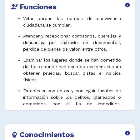
Funciones
info
engineering
Velar porque las normas de convivencia
ciudadana se cumplan.
Atender y recepcionar comisorios, querellas y
denuncias por extravío de documentos,
perdida de bienes de valor, entre otros.
Examinar los lugares donde se han cometido
delitos o donde han ocurrido accidentes para
obtener pruebas, buscar pistas e indicios
físicos.
Establecer contactos y conseguir fuentes de
información sobre los delitos, planeados o
cometidos, con el fin de impedirlos,
identificar a los presuntos delincuentes,
conocer aspectos ignorados o presuntos en
relación al lugar de los hechos o a las
circunstancias.
Conocimientos
info
psychology