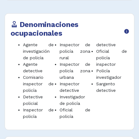
Desempeñar funciones afines.
Denominaciones
approval
ocupacionales
info
Agente de
Inspector de
detective
investigación
policía zona
Oficial de
de policía
rural
policía
Agente
Inspector de
inspector
detective
policía zona
Policía
Comisario
urbana
investigador
inspector de
Inspector
Sargento
policía
detective
detective
Detective
Investigador
policial
de policía
Inspector de
Oficial de
policía
policía