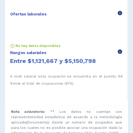
info
Ofertas laborales
arrow_circle_up
No hay datos disponibles
info
Rangos salariales
Entre $1,121,667 y $5,150,798
A nivel salarial esta ocupación se encuentra en el puesto 86
frente al total de ocupaciones (676).
Nota aclaratoria:
** Los datos no cuentan con
representatividad estadística de acuerdo a la metodología
aplicada(Documento). Existe un número de ocupados que
para los cuales no es posible asociar una ocupación dada la
información de la encuesta de hogares GEIH. Fuente: DANE -