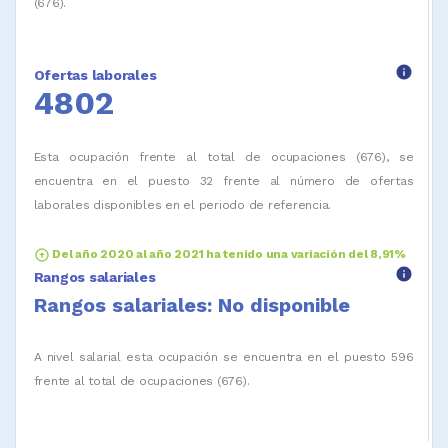
(676).
info
Ofertas laborales
4802
Esta ocupación frente al total de ocupaciones (676), se
encuentra en el puesto 32 frente al número de ofertas
laborales disponibles en el periodo de referencia.
arrow_circle_up
Del año 2020 al año 2021 ha tenido una variación del 8,91%
info
Rangos salariales
Rangos salariales: No disponible
A nivel salarial esta ocupación se encuentra en el puesto 596
frente al total de ocupaciones (676).