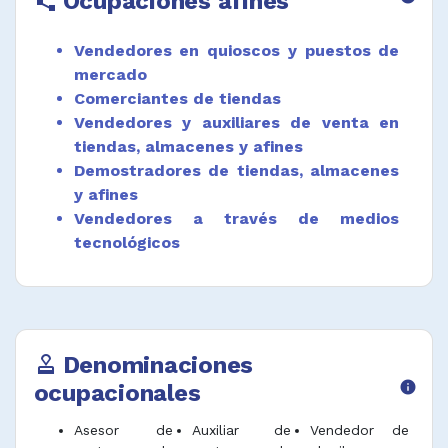
Ocupaciones afines
polyline
proveedor para su despacho de acuerdo con
protocolos de ventas.
Vendedores en quioscos y puestos de
Elaborar inventarios, hacer pedidos e
mercado
informes de ventas diarias en el punto de
Comerciantes de tiendas
venta.
Vendedores y auxiliares de venta en
tiendas, almacenes y afines
Desempeñar funciones afines.
Demostradores de tiendas, almacenes
y afines
Vendedores a través de medios
tecnológicos
Denominaciones
approval
ocupacionales
info
Asesor de
Auxiliar de
Vendedor de