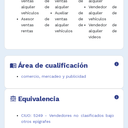
ventas de
ventas de
alquiler
alquiler de
alquiler
Vendedor de
vehículos
Auxiliar de
alquiler de
Asesor de
ventas de
vehículos
ventas de
alquiler de
Vendedor de
rentas
vehículos
alquiler de
videos
Área de cualificación
info
menu_book
comercio, mercadeo y publicidad
Equivalencia
info
balance
CIUO: 5249 - Vendedores no clasificados bajo
otros epígrafes