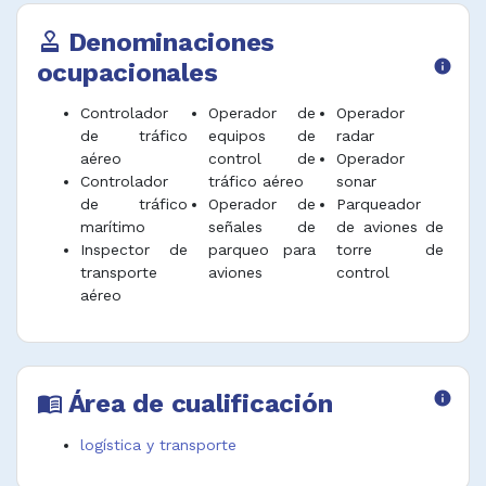
el fin de asegurar el cumplimiento de
Denominaciones
estándares de operación.
approval
ocupacionales
info
Controlar el flujo del tráfico aéreo utilizando
radio, teléfono, monitores de radar, radio-
Controlador
Operador de
Operador
ayudas y otros equipos de comunicación y
de tráfico
equipos de
radar
referencia visual con las torres de control
aéreo
control de
Operador
adyacentes, terminales y otros centros
Controlador
tráfico aéreo
sonar
cercanos, para coordinar el movimiento de
de tráfico
Operador de
Parqueador
aeronaves o embarcaciones, dentro del área
marítimo
señales de
de aviones de
de vuelo asignada.
Inspector de
parqueo para
torre de
Operar y monitorear sistemas de control de
transporte
aviones
control
tráfico ferroviario centralizado calculando
aéreo
tiempos de salida y arribo para efectuar la
coordinación y seguimiento.
Desempeñar funciones afines.
Área de cualificación
info
menu_book
logística y transporte