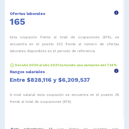
info
Ofertas laborales
165
Esta ocupación frente al total de ocupaciones (676), se
encuentra en el puesto 202 frente al número de ofertas
laborales disponibles en el periodo de referencia.
arrow_circle_up
Del año 2020 al año 2021 ha tenido una variación del 7,14%
info
Rangos salariales
Entre $828,116 y $6,209,537
A nivel salarial esta ocupación se encuentra en el puesto 38
frente al total de ocupaciones (676).
Nota aclaratoria:
** Los datos no cuentan con