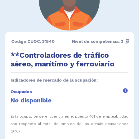
Código CUOC: 31540
Nivel de competencia: 3
picture_as_pdf
**Controladores de tráfico
aéreo, marítimo y ferroviario
Indicadores de mercado de la ocupación:
info
Ocupados
No disponible
Esta ocupación se encuentra en el puesto 461 de empleabilidad
con respecto al total de empleo de las demás ocupaciones
(676).