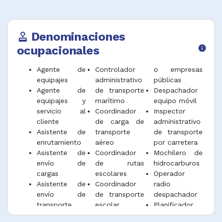
Operadores de grúas, aparatos
elevadores y afines
Operadores de montacargas
Denominaciones
approval
Obreros y peones de carga y descarga
ocupacionales
info
Obreros y peones portuarios
Ayudantes de transporte automotor
Agente de
Controlador
o empresas
equipajes
administrativo
públicas
Agente de
de transporte
Despachador
equipajes y
marítimo
equipo móvil
servicio al
Coordinador
Inspector
cliente
de carga de
administrativo
Asistente de
transporte
de transporte
enrutamiento
aéreo
por carretera
Asistente de
Coordinador
Mochilero de
envío de
de rutas
hidrocarburos
cargas
escolares
Operador
Asistente de
Coordinador
radio
envío de
de transporte
despachador
transporte
escolar
Planificador
aéreo
Despachador
de tráfico