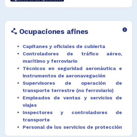
y rutas y programar turnos de trabajo.
Recopilar registros de personal y equipo,
incluyendo horas de servicio, distancias,
número de viajes, mantenimiento,
Ocupaciones afines
info
polyline
reparaciones requeridas y otra información
para producir informes operativos.
Capitanes y oficiales de cubierta
Diligenciar y verificar de documentos
Controladores de tráfico aéreo,
relacionados al servicio de transporte del
pasajero de acuerdo a procedimientos
marítimo y ferroviario
establecidos.
Técnicos en seguridad aeronáutica e
instrumentos de aeronavegación
Rastrear e informar sobre el equipaje de
Supervisores de operación de
acuerdo a las políticas y protocolos de
transporte terrestre (no ferroviario)
seguridad establecidas.
Empleados de ventas y servicios de
Preparar informes relacionados con equipaje,
viajes
despacho y programación de transporte
Inspectores y controladores de
destinados a sus directivos.
transporte
Desempeñar funciones afines.
Personal de los servicios de protección
no clasificadas en otras ocupaciones