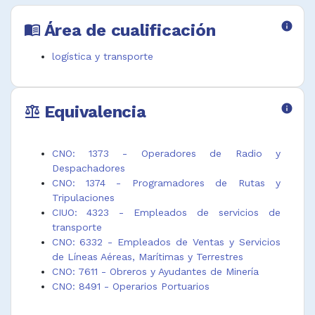
Asistente de
administrativo
aéreo
movimiento
de
Programador
Área de cualificación
info
menu_book
de carga
gasoductos
de itinerarios
Asistente de
Despachador
Programador
logística y transporte
operaciones
administrativo
de rutas
de vuelo
de servicio de
Programador
Asistente de
transporte
de rutas y
Equivalencia
info
recibo de
Despachador
tripulaciones
balance
carga
administrativo
Programador
Asistente de
de trenes
de transporte
transporte
Despachador
de carga
CNO: 1373 - Operadores de Radio y
marítimo de
de
Programador
Despachadores
muelle
ambulancias
de transporte
CNO: 1374 - Programadores de Rutas y
Asistente
Despachador
de pasajeros
Tripulaciones
despachador
de camiones
Programador
CIUO: 4323 - Empleados de servicios de
de muelles
Despachador
de tripulación
transporte
Asistente
de rutas de
auxiliar de
CNO: 6332 - Empleados de Ventas y Servicios
despachador
transporte
vuelo
de Líneas Aéreas, Marítimas y Terrestres
de transporte
terrestre
Programador
CNO: 7611 - Obreros y Ayudantes de Minería
carga
Despachador
de tripulación
CNO: 8491 - Operarios Portuarios
Auxiliar de
de taxis
transporte
equipajes
Despachador
terrestre