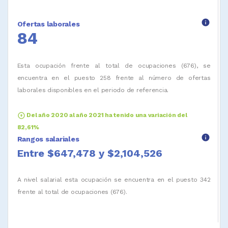
info
Ofertas laborales
84
Esta ocupación frente al total de ocupaciones (676), se
encuentra en el puesto 258 frente al número de ofertas
laborales disponibles en el periodo de referencia.
arrow_circle_up
Del año 2020 al año 2021 ha tenido una variación del
82,61%
info
Rangos salariales
Entre $647,478 y $2,104,526
A nivel salarial esta ocupación se encuentra en el puesto 342
frente al total de ocupaciones (676).