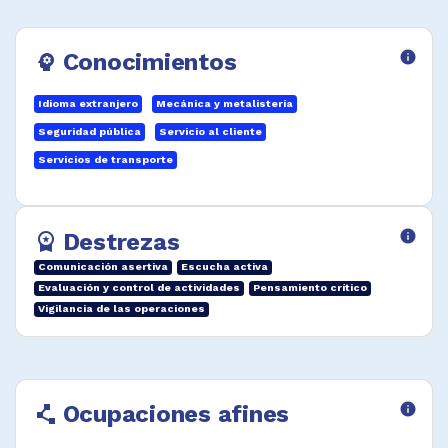
ascenso de personal.
Preparar y presentar informes de operación y
Conocimientos
info
psychology
avances de las actividades.
Desempeñar funciones afines.
Idioma extranjero
Mecánica y metalistería
Seguridad pública
Servicio al cliente
Servicios de transporte
Destrezas
info
workspace_premium
Comunicación asertiva
Escucha activa
Evaluación y control de actividades
Pensamiento crítico
Vigilancia de las operaciones
Ocupaciones afines
info
polyline