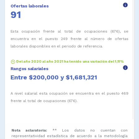
info
Ofertas laborales
91
Esta ocupación frente al total de ocupaciones (676), se
encuentra en el puesto 249 frente al número de ofertas
laborales disponibles en el periodo de referencia.
arrow_circle_up
Del año 2020 al año 2021 ha tenido una variación del 1,11%
info
Rangos salariales
Entre $200,000 y $1,681,321
A nivel salarial esta ocupación se encuentra en el puesto 469
frente al total de ocupaciones (676).
Nota aclaratoria:
** Los datos no cuentan con
representatividad estadística de acuerdo a la metodología