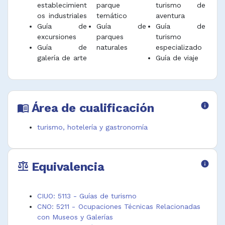
establecimient
parque
turismo de
os industriales
temático
aventura
Guía de
Guía de
Guía de
excursiones
parques
turismo
Guía de
naturales
especializado
galería de arte
Guía de viaje
Área de cualificación
info
menu_book
turismo, hotelería y gastronomía
Equivalencia
info
balance
CIUO: 5113 - Guías de turismo
CNO: 5211 - Ocupaciones Técnicas Relacionadas
con Museos y Galerías